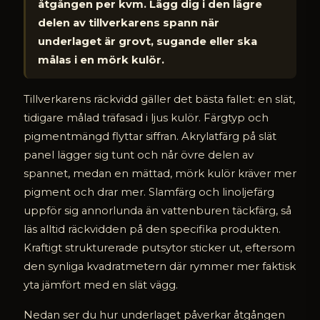
åtgången per kvm. Lägg dig i den lägre
delen av tillverkarens spann när
underlaget är grovt, sugande eller ska
målas i en mörk kulör.
Tillverkarens räckvidd gäller det bästa fallet: en slät,
tidigare målad träfasad i ljus kulör. Färgtyp och
pigmentmängd flyttar siffran. Akrylatfärg på slät
panel lägger sig tunt och når övre delen av
spannet, medan en mättad, mörk kulör kräver mer
pigment och drar mer. Slamfärg och linoljefärg
uppför sig annorlunda än vattenburen täckfärg, så
läs alltid räckvidden på den specifika produkten.
Kraftigt strukturerade putsytor sticker ut, eftersom
den synliga kvadratmetern där rymmer mer faktisk
yta jämfört med en slät vägg.
Nedan ser du hur underlaget påverkar åtgången