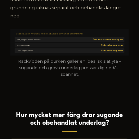
grundning räknas separat och behandlas längre
ned.
UNDERLAGET AVGÖR VAR I RÄCKVIDDSSPANNET DU HAMNAR
Slät, tidigare målad träpanel
Övre delen av tillverkarens spann
Puts eller tegel
Nedre delen av spannet
Grov, sågad panel
Nedre delen av spannet
Räckvidden på burken gäller en idealisk slät yta –
sugande och grova underlag pressar dig nedåt i
spannet.
Hur mycket mer färg drar sugande
och obehandlat underlag?