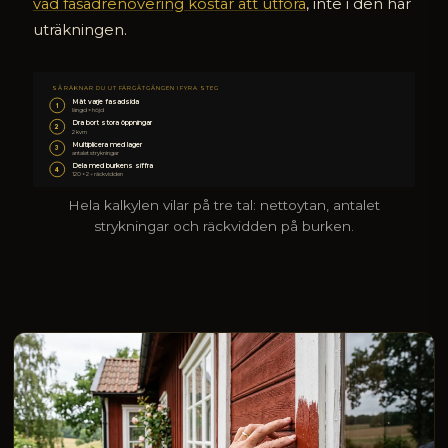
vad fasadrenovering kostar att utföra
, inte i den här
uträkningen.
SÅ RÄKNAR DU UT FÄRGÅTGÅNGEN I FYRA STEG
Mät varje fasadsida
1
längd × höjd
Dra bort stora öppningar
2
2 kvm
Multiplicera med lager
3
antalet strykningar
Dela med burkens siffra
4
120 × 2 ÷ räckvidden
Hela kalkylen vilar på tre tal: nettoytan, antalet
strykningar och räckvidden på burken.