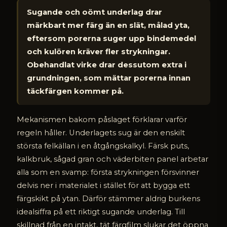
Sugande och oömt underlag drar
märkbart mer färg än en slät, målad yta,
eftersom porerna suger upp bindemedel
och kulören kräver fler strykningar.
Obehandlat virke drar dessutom extra i
grundningen, som mättar porerna innan
täckfärgen kommer på.
Mekanismen bakom påslaget förklarar varför
regeln håller. Underlagets sug är den enskilt
största felkällan i en åtgångskalkyl. Färsk puts,
kalkbruk, sågad gran och väderbiten panel arbetar
alla som en svamp: första strykningen försvinner
delvis ner i materialet i stället för att bygga ett
färgskikt på ytan. Därför stämmer aldrig burkens
idealsiffra på ett riktigt sugande underlag. Till
skillnad från en intakt, tät färgfilm slukar det öppna