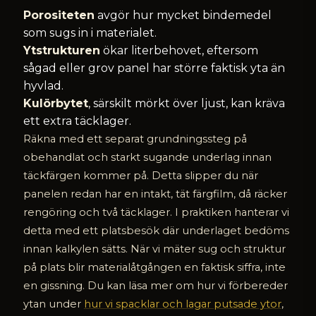
Porositeten
avgör hur mycket bindemedel
som sugs in i materialet.
Ytstrukturen
ökar literbehovet, eftersom
sågad eller grov panel har större faktisk yta än
hyvlad.
Kulörbytet
, särskilt mörkt över ljust, kan kräva
ett extra täcklager.
Räkna med ett separat grundningssteg på
obehandlat och starkt sugande underlag innan
täckfärgen kommer på. Detta slipper du när
panelen redan har en intakt, tät färgfilm, då räcker
rengöring och två täcklager. I praktiken hanterar vi
detta med ett platsbesök där underlaget bedöms
innan kalkylen sätts. När vi mäter sug och struktur
på plats blir materialåtgången en faktisk siffra, inte
en gissning. Du kan läsa mer om hur vi förbereder
ytan under
hur vi spacklar och lagar putsade ytor
,