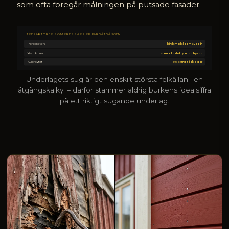
som ofta föregår målningen på putsade fasader.
TRE FAKTORER SOM PRESSAR UPP FÄRGÅTGÅNGEN
Porositeten
bindemedel som sugs in
Ytstrukturen
större faktisk yta än hyvlad
Kulörbytet
ett extra täcklager
Underlagets sug är den enskilt största felkällan i en
åtgångskalkyl – därför stämmer aldrig burkens idealsiffra
på ett riktigt sugande underlag.