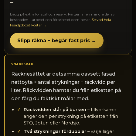
–
Lägg på extra för spill och reserv. Färgen är en mindre del av
kostnaden – arbetet och förarbetet dominerar.
Se vad hela
fasadjobbet kostar →
Slipp räkna – begär fast pris →
SNABBSVAR
Räcknesättet är detsamma oavsett fasad:
nettoyta × antal strykningar ÷ räckvidd per
liter. Räckvidden hämtar du från etiketten på
den färg du faktiskt målar med.
Räckvidden står på burken
– tillverkaren
anger den per strykning på etiketten från
STO, Jotun eller Nordsjö.
Två strykningar fördubblar
– varje lager