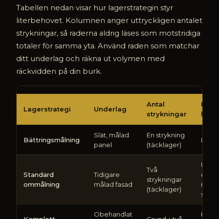
Tabellen nedan visar hur lagerstrategin styr
literbehovet. Kolumnen anger uttryckligen antalet
strykningar, så raderna aldrig läses som motstridiga
totaler för samma yta. Använd raden som matchar
ditt underlag och räkna ut volymen med
räckvidden på din burk.
Hur
Antal
Relat
vald
Lagerstrategi
Underlag
strykningar
liter
lagerstrategi
och
Slät, målad
En strykning
underlag
Bättringsmålning
Lägst
panel
(täcklager)
påverkar
färgvolymen,
Unge
med
Två
Standard
Tidigare
dubb
antal
strykningar
ommålning
målad fasad
mot 
strykningar
(täcklager)
stryk
uttryckligen
angivet
Obehandlat
Högst
Komplett
Grund + två