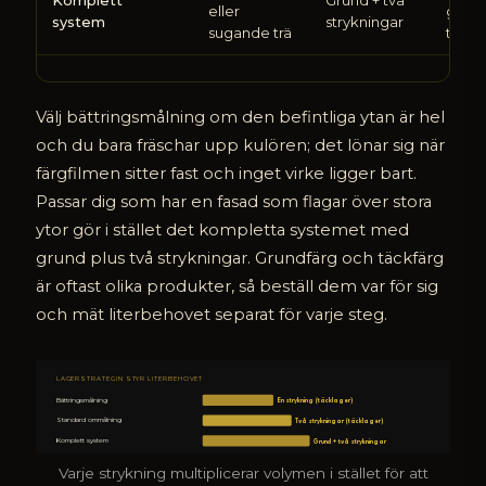
eller
grun
system
strykningar
sugande trä
tillk
Välj bättringsmålning om den befintliga ytan är hel
och du bara fräschar upp kulören; det lönar sig när
färgfilmen sitter fast och inget virke ligger bart.
Passar dig som har en fasad som flagar över stora
ytor gör i stället det kompletta systemet med
grund plus två strykningar. Grundfärg och täckfärg
är oftast olika produkter, så beställ dem var för sig
och mät literbehovet separat för varje steg.
LAGERSTRATEGIN STYR LITERBEHOVET
Bättringsmålning
En strykning (täcklager)
Standard ommålning
Två strykningar (täcklager)
Komplett system
Grund + två strykningar
Varje strykning multiplicerar volymen i stället för att