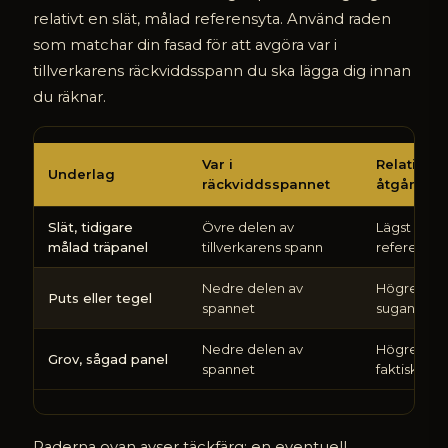
relativt en slät, målad referensyta. Använd raden
som matchar din fasad för att avgöra var i
tillverkarens räckviddsspann du ska lägga dig innan
du räknar.
Underlagstypens
Var i
Relativ
påverkan
Underlag
räckviddsspannet
åtgång
på
färgåtgången
Slät, tidigare
Övre delen av
Lägst –
jämfört
målad träpanel
tillverkarens spann
referensyt
med
en
Nedre delen av
Högre,
slät,
Puts eller tegel
spannet
sugande y
tidigare
målad
Nedre delen av
Högre, stö
träpanel
Grov, sågad panel
spannet
faktisk yta
Raderna ovan avser täckfärg; en eventuell