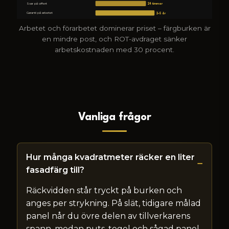
Svar på offert
24 timmar
Garanti på arbetet
2–5 år
Arbetet och förarbetet dominerar priset – färgburken är
en mindre post, och ROT-avdraget sänker
arbetskostnaden med 30 procent.
Vanliga frågor
Hur många kvadratmeter räcker en liter
fasadfärg till?
Räckvidden står tryckt på burken och
anges per strykning. På slät, tidigare målad
panel når du övre delen av tillverkarens
spann, medan puts, tegel och sågad panel