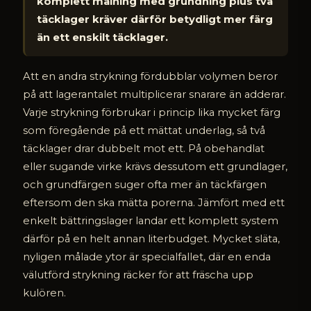
komplett målning med grundning plus två
täcklager kräver därför betydligt mer färg
än ett enskilt täcklager.
Att en andra strykning fördubblar volymen beror
på att lagerantalet multiplicerar snarare än adderar.
Varje strykning förbrukar i princip lika mycket färg
som föregående på ett mättat underlag, så två
täcklager drar dubbelt mot ett. På obehandlat
eller sugande virke krävs dessutom ett grundlager,
och grundfärgen suger ofta mer än täckfärgen
eftersom den ska mätta porerna. Jämfört med ett
enkelt bättringslager landar ett komplett system
därför på en helt annan literbudget. Mycket släta,
nyligen målade ytor är specialfallet, där en enda
välutförd strykning räcker för att fräscha upp
kulören.