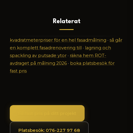
Relaterat
kvadratmeterpriser för en hel fasadmålning
·
så går
en komplett fasadrenovering till
·
lagning och
spackling av putsade ytor
·
räkna hem ROT-
avdraget på målning 2026
·
boka platsbesök för
fast pris
Få fast pris på ditt projekt
Platsbesök: 076-227 97 68