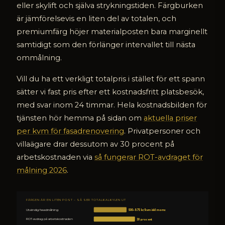
eller skylift och själva strykningstiden. Färgburken
är jämförelsevis en liten del av totalen, och
premiumfärg höjer materialposten bara marginellt
samtidigt som den förlänger intervallet till nästa
ommålning.
Vill du ha ett verkligt totalpris i stället för ett spann
sätter vi fast pris efter ett kostnadsfritt platsbesök,
med svar inom 24 timmar. Hela kostnadsbilden för
tjänsten hör hemma på sidan om
aktuella priser
per kvm för fasadrenovering
. Privatpersoner och
villaägare drar dessutom av 30 procent på
arbetskostnaden via
så fungerar ROT-avdraget för
målning 2026
.
FÄRGEN ÄR EN LITEN POST – SÅ SER TOTALKALKYLEN UT
Utvändig fasadmålning
500–875 kr/kvm inkl moms
ROT-avdrag på arbetskostnaden
30 procent