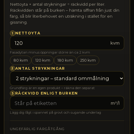
Nettoyta × antal strykningar ÷ räckvidd per liter.
Räckvidden står på burken – hämta siffran från just din
färg, så blir literbehovet en uträkning i stället för en
gissning.
1
NETTOYTA
kvm
Fasadytan minus öppningar större än ca 2 kvm
80 kvm
120 kvm
180 kvm
250 kvm
2
ANTAL STRYKNINGAR
Grundfärg är en egen produkt – räkna den separat
3
RÄCKVIDD ENLIGT BURKEN
m²/l
Lägg dig lågt i spannet på grovt och sugande underlag
UNGEFÄRLIG FÄRGÅTGÅNG