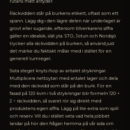
rutans mått antyder.
Räckvidden står på burkens etikett, oftast som ett
spann. Lägg dig i den lägre delen när underlaget är
grovt eller sugande, eftersom tillverkarens siffra
gäller en idealisk, slät yta. STO, Jotun och Nordsjö
trycker alla räckvidden på burken, så använd just
det märke du faktiskt målar med i stället för en
generell tumregel.
Sista steget knyts ihop av antalet strykningar.
Multiplicera nettoytan med antalet lager och dela
med den räckvidd som står på din burk. För en
fasad på 120 kvm i två strykningar blir formeln 120 ×
2 ÷ räckvidden, så svaret rör sig direkt med
produktens egen siffra. Lägg på lite extra som spill
och reserv. Vill du i stället veta vad hela jobbet
landar på hör den frågan hemma på vår sida om