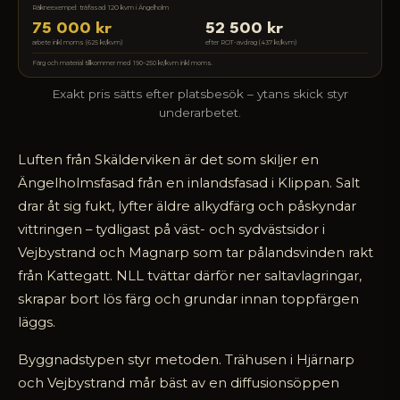
Räkneexempel: träfasad 120 kvm i Ängelholm
75 000 kr
52 500 kr
arbete inkl moms (625 kr/kvm)
efter ROT-avdrag (437 kr/kvm)
Färg och material tillkommer med 190–250 kr/kvm inkl moms.
Exakt pris sätts efter platsbesök – ytans skick styr
underarbetet.
Luften från Skälderviken är det som skiljer en
Ängelholmsfasad från en inlandsfasad i Klippan. Salt
drar åt sig fukt, lyfter äldre alkydfärg och påskyndar
vittringen – tydligast på väst- och sydvästsidor i
Vejbystrand och Magnarp som tar pålandsvinden rakt
från Kattegatt. NLL tvättar därför ner saltavlagringar,
skrapar bort lös färg och grundar innan toppfärgen
läggs.
Byggnadstypen styr metoden. Trähusen i Hjärnarp
och Vejbystrand mår bäst av en diffusionsöppen