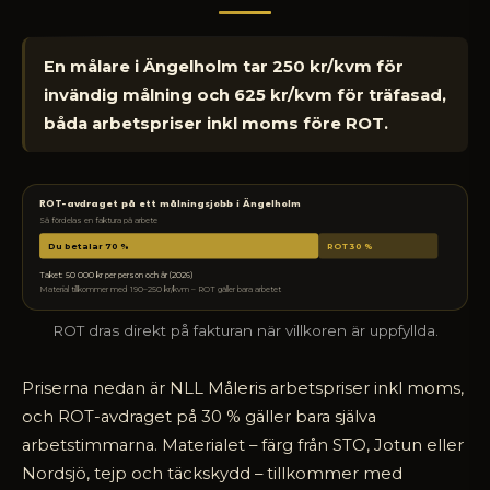
En målare i Ängelholm tar 250 kr/kvm för
invändig målning och 625 kr/kvm för träfasad,
båda arbetspriser inkl moms före ROT.
ROT-avdraget på ett målningsjobb i Ängelholm
Så fördelas en faktura på arbete
Du betalar 70 %
ROT 30 %
Taket: 50 000 kr per person och år (2026)
Material tillkommer med 190–250 kr/kvm – ROT gäller bara arbetet
ROT dras direkt på fakturan när villkoren är uppfyllda.
Priserna nedan är NLL Måleris arbetspriser inkl moms,
och ROT-avdraget på 30 % gäller bara själva
arbetstimmarna. Materialet – färg från STO, Jotun eller
Nordsjö, tejp och täckskydd – tillkommer med