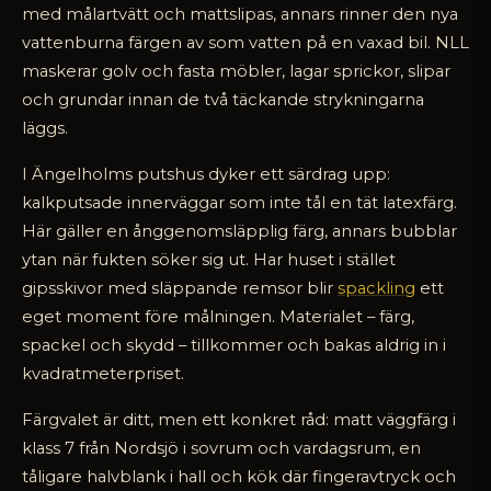
med målartvätt och mattslipas, annars rinner den nya
vattenburna färgen av som vatten på en vaxad bil. NLL
maskerar golv och fasta möbler, lagar sprickor, slipar
och grundar innan de två täckande strykningarna
läggs.
I Ängelholms putshus dyker ett särdrag upp:
kalkputsade innerväggar som inte tål en tät latexfärg.
Här gäller en ånggenomsläpplig färg, annars bubblar
ytan när fukten söker sig ut. Har huset i stället
gipsskivor med släppande remsor blir
spackling
ett
eget moment före målningen. Materialet – färg,
spackel och skydd – tillkommer och bakas aldrig in i
kvadratmeterpriset.
Färgvalet är ditt, men ett konkret råd: matt väggfärg i
klass 7 från Nordsjö i sovrum och vardagsrum, en
tåligare halvblank i hall och kök där fingeravtryck och