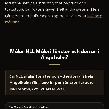
fettstänk samlas. Undantaget är badrum och
tvättstuga, där fukten kräver helt andra system. Hela
tjänsten med kulörrådgivning beskrivs under
invändig
målning
.
Målar NLL Måleri fönster och dörrar i
Ängelholm?
Ja, NLL målar fönster och ytterdörrar i hela
Ängelholm för 1 250 kr per fönster i arbete
inkl moms, 875 kr efter ROT.
NLL Måleri i Ängelholm – i siffror