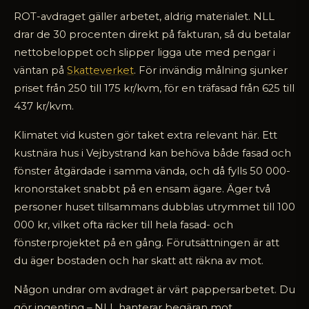
ROT-avdraget gäller arbetet, aldrig materialet. NLL
drar de 30 procenten direkt på fakturan, så du betalar
nettobeloppet och slipper ligga ute med pengar i
väntan på
Skatteverket
. För invändig målning sjunker
priset från 250 till 175 kr/kvm, för en träfasad från 625 till
437 kr/kvm.
Klimatet vid kusten gör taket extra relevant här. Ett
kustnära hus i Vejbystrand kan behöva både fasad och
fönster åtgärdade i samma vända, och då fylls 50 000-
kronorstaket snabbt på en ensam ägare. Äger två
personer huset tillsammans dubblas utrymmet till 100
000 kr, vilket ofta räcker till hela fasad- och
fönsterprojektet på en gång. Förutsättningen är att
du äger bostaden och har skatt att räkna av mot.
Någon undrar om avdraget är värt pappersarbetet. Du
gör ingenting – NLL hanterar begäran mot