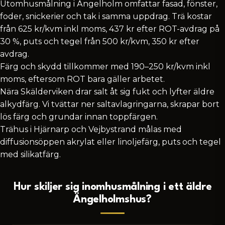
Utomhusmålning i Ängelholm omfattar fasad, fönster,
foder, snickerier och tak i samma uppdrag. Trä kostar
från 625 kr/kvm inkl moms, 437 kr efter ROT-avdrag på
30 %, puts och tegel från 500 kr/kvm, 350 kr efter
avdrag.
Färg och skydd tillkommer med 190–250 kr/kvm inkl
moms, eftersom ROT bara gäller arbetet.
Nära Skälderviken drar salt åt sig fukt och lyfter äldre
alkydfärg. Vi tvättar ner saltavlagringarna, skrapar bort
lös färg och grundar innan toppfärgen.
Trähus i Hjärnarp och Vejbystrand målas med
diffusionsöppen akrylat eller linoljefärg, puts och tegel
med silikatfärg.
Hur skiljer sig inomhusmålning i ett äldre
Ängelholmshus?