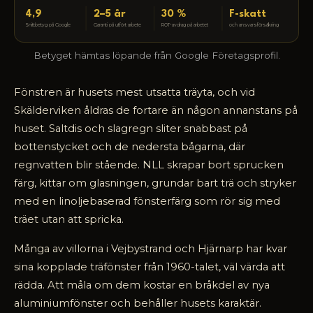
4,9
2–5 år
30 %
F-skatt
Snittbetyg på Google
Garanti på utfört arbete
ROT-avdrag på arbetet
och ansvarsförsäkring
Betyget hämtas löpande från Google Företagsprofil.
Fönstren är husets mest utsatta träyta, och vid
Skälderviken åldras de fortare än någon annanstans på
huset. Saltdis och slagregn sliter snabbast på
bottenstycket och de nedersta bågarna, där
regnvatten blir stående. NLL skrapar bort sprucken
färg, kittar om glasningen, grundar bart trä och stryker
med en linoljebaserad fönsterfärg som rör sig med
träet utan att spricka.
Många av villorna i Vejbystrand och Hjärnarp har kvar
sina kopplade träfönster från 1960-talet, väl värda att
rädda. Att måla om dem kostar en bråkdel av nya
aluminiumfönster och behåller husets karaktär.