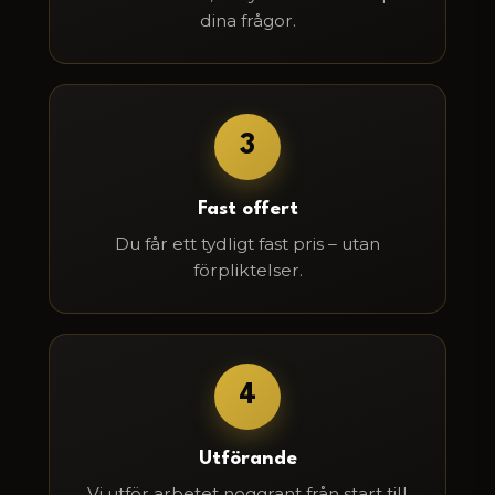
dina frågor.
3
Fast offert
Du får ett tydligt fast pris – utan
förpliktelser.
4
Utförande
Vi utför arbetet noggrant från start till