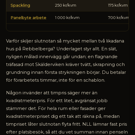
Spackling
250 kr/kvm
175 kr/kvm
Panelbyte arbete
1 000 kr/kvm
700 kr/kvm
Varför skiljer slutnotan så mycket mellan två likadana
hus på Rebbelberga? Underlaget styr allt. En slät,
nyligen målad innervägg går undan; en flagnande
träfasad mot Skälderviken kräver tvätt, skrapning och
grundning innan första strykningen börjar. Du betalar
för förarbetets timmar, inte för en schablon.
Någon invänder att timpris säger mer än
kvadratmeterpris. För ett litet, avgränsat jobb
stämmer det. För hela rum eller fasader ger
kvadratmeterpriset dig ett tak att räkna på, medan
timpriset låter slutnotan flyta fritt. NLL lämnar fast pris
efter platsbesök, så att du vet summan innan penseln