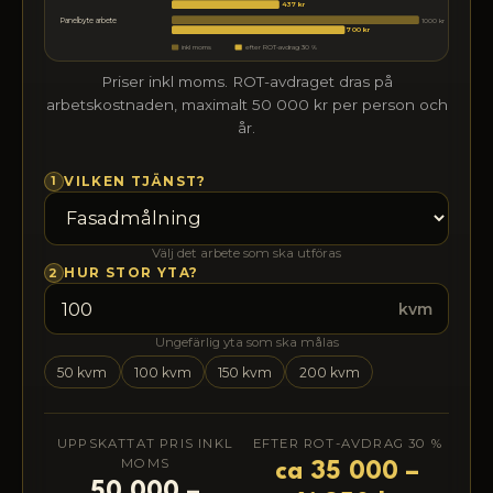
437 kr
1000 kr
Panelbyte arbete
700 kr
inkl moms
efter ROT-avdrag 30 %
Priser inkl moms. ROT-avdraget dras på
arbetskostnaden, maximalt 50 000 kr per person och
år.
1
VILKEN TJÄNST?
Välj det arbete som ska utföras
2
HUR STOR YTA?
kvm
Ungefärlig yta som ska målas
50 kvm
100 kvm
150 kvm
200 kvm
UPPSKATTAT PRIS INKL
EFTER ROT-AVDRAG 30 %
MOMS
ca 35 000 –
50 000 –