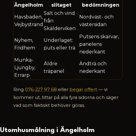
Ängelholm
slitaget
bedömningen
Salt och vind
Havsbaden,
Nordväst- och
från
Vejbystrand
västersidan
Skälderviken
Putsens skarvar,
Nyhem,
Underlaget:
panelens
Fridhem
puts eller trä
nederkant
Munka-
Äldre
Ändträ och
Ljungby,
träpanel
nederkant
Errarp
Ring
076-227 97 68
eller
begär offert
— vi
kommer ut, tittar på alla fyra sidorna och säger
vad som faktiskt behöver göras.
Utomhusmålning i Ängelholm