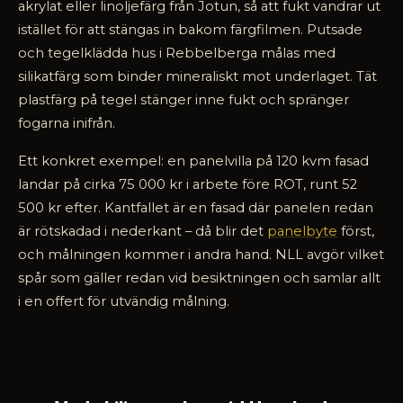
akrylat eller linoljefärg från Jotun, så att fukt vandrar ut
istället för att stängas in bakom färgfilmen. Putsade
och tegelklädda hus i Rebbelberga målas med
silikatfärg som binder mineraliskt mot underlaget. Tät
plastfärg på tegel stänger inne fukt och spränger
fogarna inifrån.
Ett konkret exempel: en panelvilla på 120 kvm fasad
landar på cirka 75 000 kr i arbete före ROT, runt 52
500 kr efter. Kantfallet är en fasad där panelen redan
är rötskadad i nederkant – då blir det
panelbyte
först,
och målningen kommer i andra hand. NLL avgör vilket
spår som gäller redan vid besiktningen och samlar allt
i en offert för utvändig målning.