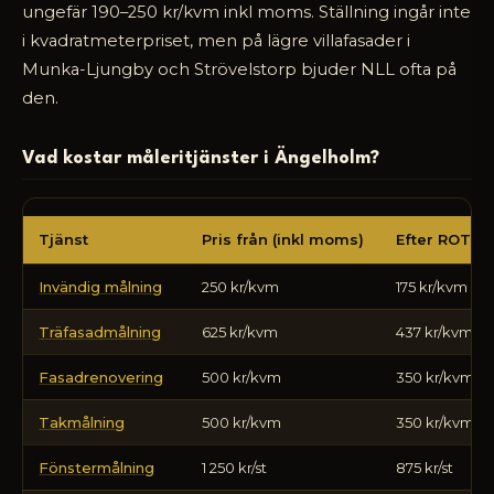
ungefär 190–250 kr/kvm inkl moms. Ställning ingår inte
i kvadratmeterpriset, men på lägre villafasader i
Munka-Ljungby och Strövelstorp bjuder NLL ofta på
den.
Vad kostar måleritjänster i Ängelholm?
Priser
Tjänst
Pris från (inkl moms)
Efter ROT
för
målning
Invändig målning
250 kr/kvm
175 kr/kvm
i
Ängelholm
Träfasadmålning
625 kr/kvm
437 kr/kvm
Fasadrenovering
500 kr/kvm
350 kr/kvm
Takmålning
500 kr/kvm
350 kr/kvm
Fönstermålning
1 250 kr/st
875 kr/st