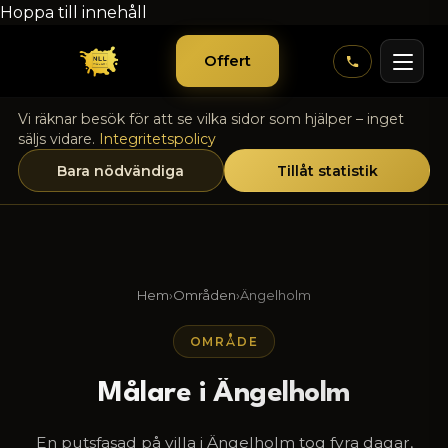
Hoppa till innehåll
Offert
Vi räknar besök för att se vilka sidor som hjälper – inget
säljs vidare.
Integritetspolicy
Bara nödvändiga
Tillåt statistik
Hem
›
Områden
›
Ängelholm
OMRÅDE
Målare i Ängelholm
En putsfasad på villa i Ängelholm tog fyra dagar,