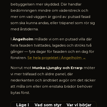
bebyggelsen mer skyddad. Där handlar
bedömningen mindre om väderstreck och
mer om vad väggen är gjord av: putsad fasad
som ska kunna andas, eller träpanel som rör sig
med årstiderna.
I
Ängelholm
målade vi om en putsad villa där
hela fasaden tvättades, lagades och ströks två
gånger — fyra dagar för fasaden och en dag för
fönstren.
Se hela projektet i Ängelholm →
Norrut mot
Munka-Ljungby och Errarp
möter
vi mer träfasad och äldre panel, där
nederkanten och ändträet avgör om det räcker
att måla om eller om enstaka brädor behöver
bytas först.
Läge i
Vad som styr
Var vi börjar