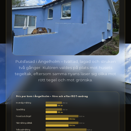
Putsfasad i Ängelholm – tvättad, lagad och struken
två gånger. Kulören valdes på plats mot husets
tegeltak, eftersom samma nyans läser sig olika mot
rött tegel och mot grönska.
Pris per kvm i Ängelholm – före och efter ROT-avdrag
250 kr
Invändig målning
175 kr
250 kr
Spackling
175 kr
500 kr
Fasad puts/tegel
350 kr
500 kr
Takmålning plåttak
350 kr
625 kr
Träfasadmålning