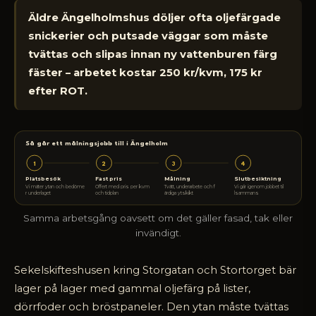
Äldre Ängelholmshus döljer ofta oljefärgade
snickerier och putsade väggar som måste
tvättas och slipas innan ny vattenburen färg
fäster – arbetet kostar 250 kr/kvm, 175 kr
efter ROT.
Så går ett målningsjobb till i Ängelholm
1
2
3
4
Platsbesök
Fast pris
Målning
Slutbesiktning
Vi mäter ytan och bedöme
Offert med pris per kvm
Tvätt, underarbete och f
Vi går igenom jobbet til
r underlaget
och tidplan
ärdiga ytskikt
lsammans
Samma arbetsgång oavsett om det gäller fasad, tak eller
invändigt.
Sekelskifteshusen kring Storgatan och Stortorget bär
lager på lager med gammal oljefärg på lister,
dörrfoder och bröstpaneler. Den ytan måste tvättas