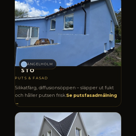
ÄNGELHOLM
STO
PUTS & FASAD
Silikatfärg, diffusionsöppen – släpper ut fukt
och håller putsen frisk.
Se putsfasadmålning