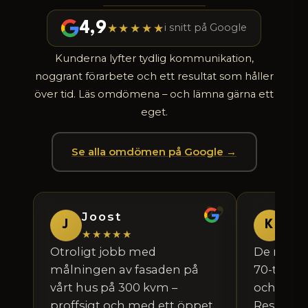
4,9
★★★★★
i snitt på Google
Kunderna lyfter tydlig kommunikation,
noggrant förarbete och ett resultat som håller
över tid. Läs omdömena – och lämna gärna ett
eget.
Se alla omdömen på Google →
Joost
Ka
J
K
★★★★★
★★
Otroligt jobb med
De målade
målningen av fasaden på
70-talsvi
vårt hus på 300 kvm –
och gula
proffsigt och med ett öppet
Resultate