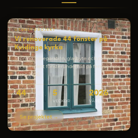
UTVALT PROJEKT
Vi renoverade 44 fönster på
Kvidinge kyrka
Slipning, träreparation, glasbyte och målning –
ett komplett fönsterunderhåll på fem veckor
våren 2026.
44
5
2026
FÖNSTER
VECKOR
VÅREN
Se projektet →