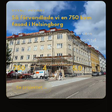
UTVALT PROJEKT
Så förvandlade vi en 750 kvm
fasad i Helsingborg
Ett flerbostadshus i Stattena hade en sliten
putsfasad. Efter skrapning, grundning och två
strykningar väderbeständig färg är den som ny
igen, klar på fyra dagar.
750
4
5,0
KVM
DAGAR
BETYG
Se projektet →