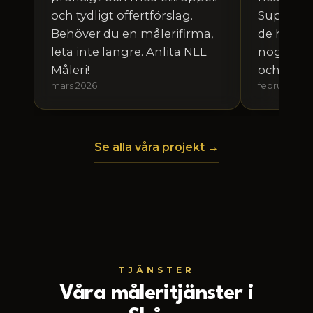
och tydligt offertförslag.
Supernöj
Behöver du en målerifirma,
de håller 
leta inte längre. Anlita NLL
noggranna
Måleri!
och framfö
mars 2026
februari 202
Se alla våra projekt →
TJÄNSTER
Våra måleritjänster i