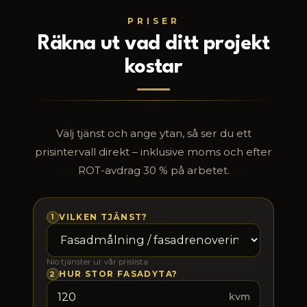
PRISER
Räkna ut vad ditt projekt
kostar
Välj tjänst och ange ytan, så ser du ett
prisintervall direkt – inklusive moms och efter
ROT-avdrag 30 % på arbetet.
1
VILKEN TJÄNST?
Nio tjänster ur vår prislista
2
HUR STOR FASADYTA?
kvm