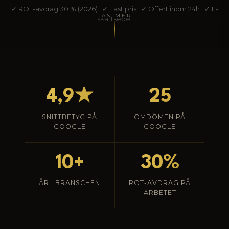
✓ ROT-avdrag 30 % (2026) · ✓ Fast pris · ✓ Offert inom 24h · ✓ F-
LÄS MER
skattsedel
4,9★
25
SNITTBETYG PÅ
OMDÖMEN PÅ
GOOGLE
GOOGLE
10+
30%
ÅR I BRANSCHEN
ROT-AVDRAG PÅ
ARBETET