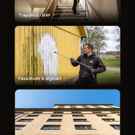
Trapphus · BRF
Fasadtvätt & algtvätt