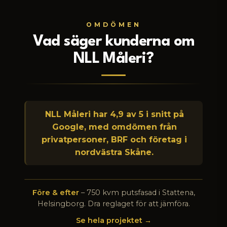
OMDÖMEN
Vad säger kunderna om
NLL Måleri?
NLL Måleri har
4,9
av 5 i snitt på
Google, med omdömen från
privatpersoner, BRF och företag i
nordvästra Skåne.
Före & efter
– 750 kvm putsfasad i Stattena,
FÖRE
EFTER
Helsingborg. Dra reglaget för att jämföra.
Se hela projektet →