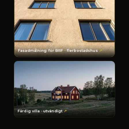
Fasadmålning för BRF · flerbostadshus
Färdig villa · utvändigt