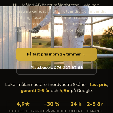
NLL Måleri AB är ett målarföretag i Kvidinge,
nordvästra Skåne, som utför utvändig och invändig
målning, fasad, tak, fönster och renovering.
Företaget är F-skattregistrerat, har
ansvarsförsäkring, lämnar fast pris och svarar på
offert inom 24 timmar.
Få fast pris inom 24 timmar
Platsbesök: 076-227 97 68
Lokal målarmästare i nordvästra Skåne –
fast pris
,
garanti 2–5 år
och
4,9
★
på Google.
4,9
★
−30 %
24 h
2–5 år
GOOGLE-BETYG
ROT PÅ ARBETET
OFFERT
GARANTI