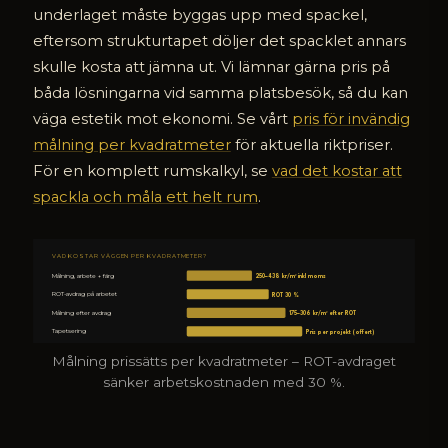
underlaget måste byggas upp med spackel,
eftersom strukturtapet döljer det spacklet annars
skulle kosta att jämna ut. Vi lämnar gärna pris på
båda lösningarna vid samma platsbesök, så du kan
väga estetik mot ekonomi. Se vårt
pris för invändig
målning per kvadratmeter
för aktuella riktpriser.
För en komplett rumskalkyl, se
vad det kostar att
spackla och måla ett helt rum
.
VAD KOSTAR VÄGGEN PER KVADRATMETER?
Målning, arbete + färg
250–438 kr/m² inkl moms
ROT-avdrag på arbetet
ROT 30 %
Målning efter avdrag
175–306 kr/m² efter ROT
Tapetsering
Pris per projekt (offert)
Målning prissätts per kvadratmeter – ROT-avdraget
sänker arbetskostnaden med 30 %.