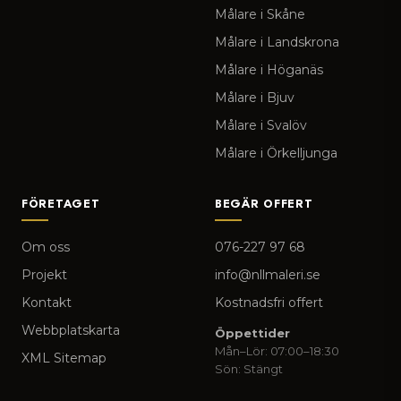
Målare i Skåne
Målare i Landskrona
Målare i Höganäs
Målare i Bjuv
Målare i Svalöv
Målare i Örkelljunga
FÖRETAGET
BEGÄR OFFERT
Om oss
076-227 97 68
Projekt
info@nllmaleri.se
Kontakt
Kostnadsfri offert
Webbplatskarta
Öppettider
Mån–Lör: 07:00–18:30
XML Sitemap
Sön: Stängt