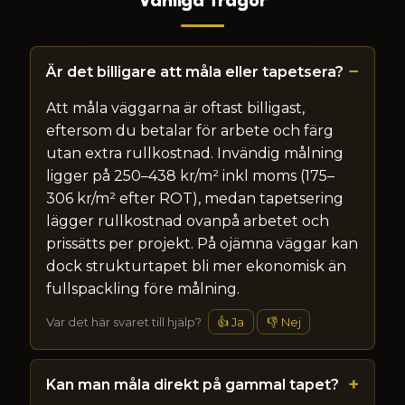
Vanliga frågor
Är det billigare att måla eller tapetsera?
Att måla väggarna är oftast billigast,
eftersom du betalar för arbete och färg
utan extra rullkostnad. Invändig målning
ligger på 250–438 kr/m² inkl moms (175–
306 kr/m² efter ROT), medan tapetsering
lägger rullkostnad ovanpå arbetet och
prissätts per projekt. På ojämna väggar kan
dock strukturtapet bli mer ekonomisk än
fullspackling före målning.
Var det här svaret till hjälp?
👍 Ja
👎 Nej
Kan man måla direkt på gammal tapet?