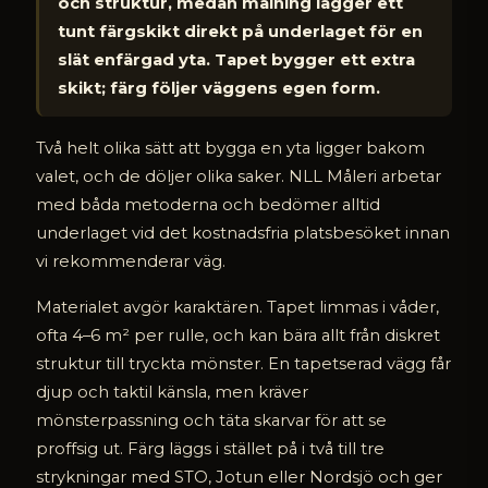
och struktur, medan målning lägger ett
tunt färgskikt direkt på underlaget för en
slät enfärgad yta. Tapet bygger ett extra
skikt; färg följer väggens egen form.
Två helt olika sätt att bygga en yta ligger bakom
valet, och de döljer olika saker. NLL Måleri arbetar
med båda metoderna och bedömer alltid
underlaget vid det kostnadsfria platsbesöket innan
vi rekommenderar väg.
Materialet avgör karaktären. Tapet limmas i våder,
ofta 4–6 m² per rulle, och kan bära allt från diskret
struktur till tryckta mönster. En tapetserad vägg får
djup och taktil känsla, men kräver
mönsterpassning och täta skarvar för att se
proffsig ut. Färg läggs i stället på i två till tre
strykningar med STO, Jotun eller Nordsjö och ger