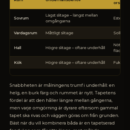
orsak
ska
man
Lägst slitage – längst mellan
måla
Sovrum
Estetik, n
omgångarna
om
respektive
Vardagsrum
Måttligt slitage
Solblekn
tapetsera
om
Nötning,
Hall
Högre slitage – oftare underhåll
fläckar
Kök
Högre slitage – oftare underhåll
Fukt, fet
Snabbheten är målningens trumf i underhåll: en
helg, en burk färg och rummet är nytt. Tapetens
fördel är att den håller längre mellan gångerna,
men varje omgörning är dyrare eftersom gammal
tapet ska rivas och väggen göras om från grunden.
Bäst när du vill kombinera båda är en tapetserad