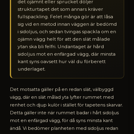
det ojämnt eller sprucket döljer
strukturtapet det som annars kräver
fullspackling. Felet många gör är att låsa
sig vid en metod innan väggen är bedömd
i sidoljus, och sedan tvingas spackla om en
ojämn vägg helt för att den slät målade
ytan ska bli felfri. Undantaget är hård
sidoljus mot en enfärgad vägg, där minsta
kant syns oavsett hur väl du förberett
underlaget.
Det motsatta gäller på en redan slät, välbyggd
vägg, där en slät målad yta lyfter rummet med
renhet och djup kulör i stället för tapetens skarvar.
Detta gäller inte när rummet badar i hårt sidoljus
mot en enfärgad vägg, för då syns minsta kant
ändå. Vi bedömer planheten med sidoljus redan