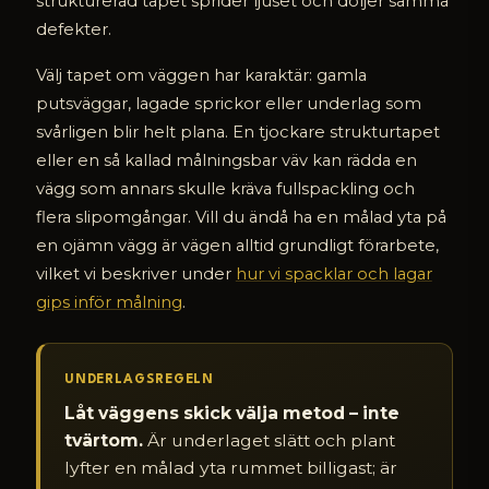
strukturerad tapet sprider ljuset och döljer samma
defekter.
Välj tapet om väggen har karaktär: gamla
putsväggar, lagade sprickor eller underlag som
svårligen blir helt plana. En tjockare strukturtapet
eller en så kallad målningsbar väv kan rädda en
vägg som annars skulle kräva fullspackling och
flera slipomgångar. Vill du ändå ha en målad yta på
en ojämn vägg är vägen alltid grundligt förarbete,
vilket vi beskriver under
hur vi spacklar och lagar
gips inför målning
.
UNDERLAGSREGELN
Låt väggens skick välja metod – inte
tvärtom.
Är underlaget slätt och plant
lyfter en målad yta rummet billigast; är