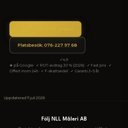
Få fast pris på ditt projekt
Platsbesök: 076-227 97 68
✓
4,9
★ på Google · ✓ ROT-avdrag 30 % (2026) · ✓ Fast pris · ✓
Offert inom 24h · ✓ F-skattsedel · ✓ Garanti 2–5 år
Uppdaterad
11 juli 2026
Följ NLL Måleri AB