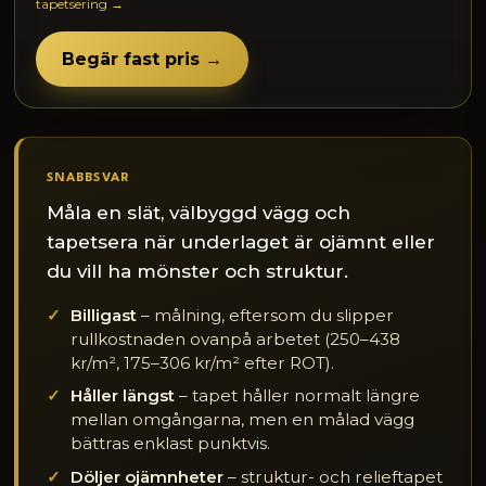
tapetsering →
Begär fast pris →
SNABBSVAR
Måla en slät, välbyggd vägg och
tapetsera när underlaget är ojämnt eller
du vill ha mönster och struktur.
Billigast
– målning, eftersom du slipper
rullkostnaden ovanpå arbetet (250–438
kr/m², 175–306 kr/m² efter ROT).
Håller längst
– tapet håller normalt längre
mellan omgångarna, men en målad vägg
bättras enklast punktvis.
Döljer ojämnheter
– struktur- och relieftapet