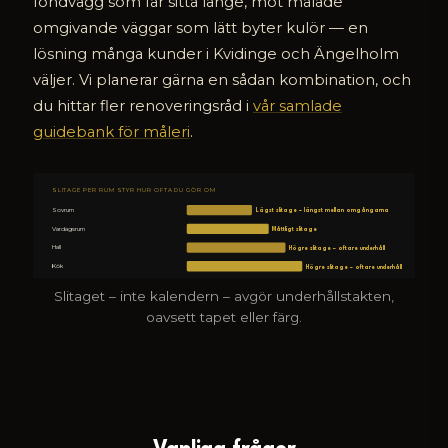
fondvägg som får sitta länge, mot målade
omgivande väggar som lätt byter kulör — en
lösning många kunder i Kvidinge och Ängelholm
väljer. Vi planerar gärna en sådan kombination, och
du hittar fler renoveringsråd i
vår samlade
guidebank för måleri
.
SLITAGE PER RUM STYR HUR OFTA DU GÖR OM
Sovrum
Lägst slitage – längst mellan omgångarna
Vardagsrum
Måttligt slitage
Hall
Högre slitage – oftare underhåll
Kök
Högre slitage – oftare underhåll
Slitaget – inte kalendern – avgör underhållstakten,
oavsett tapet eller färg.