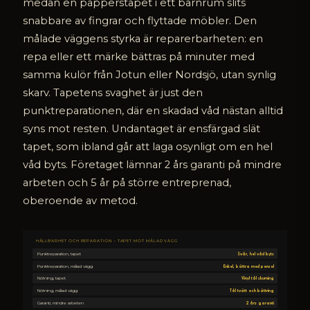
medan en papperstapet i ett barnrum slits
snabbare av fingrar och flyttade möbler. Den
målade väggens styrka är reparerbarheten: en
repa eller ett märke bättras på minuter med
samma kulör från Jotun eller Nordsjö, utan synlig
skarv. Tapetens svaghet är just den
punktreparationen, där en skadad våd nästan alltid
syns mot resten. Undantaget är ensfärgad slät
tapet, som ibland går att laga osynligt om en hel
våd byts. Företaget lämnar 2 års garanti på mindre
arbeten och 5 år på större entreprenad,
oberoende av metod.
HÅLLBARHET OCH REPARATION – TAPET MOT MÅLAD VÄGG
Punktreparation, tapet
Svår, hel våd byts
Punktreparation, målad vägg
Enkel, bättra med pensel
Nötning, tapet
Vinyl tål skurning
Nötning, målad vägg
Tål tvätt och bättring
Garanti, mindre arbeten
2 års garanti