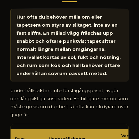
Hur ofta du behöver måla om eller
tapetsera om styrs av slitaget, inte av en
fast siffra. En målad vägg fräschas upp
snabbt och oftare punktvis; tapet sitter
normalt längre mellan omgångarna.
Intervallet kortas av sol, fukt och nötning,
och rum som kök och hall behöver oftare
underhåll än sovrum oavsett metod.
Underhållstakten, inte förstagångspriset, avgör
den långsiktiga kostnaden. En billigare metod som
måste göras om dubbelt så ofta kan bli dyrare över
tjugo år.
Hur
Vanliga
ofta
Rum
Underhållsbehov