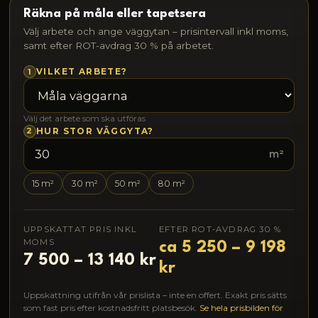
Räkna på måla eller tapetsera
Välj arbete och ange väggytan – prisintervall inkl moms,
samt efter ROT-avdrag 30 % på arbetet.
1
VILKET ARBETE?
Välj det arbete som ska utföras
2
HUR STOR VÄGGYTA?
m²
15 m²
30 m²
50 m²
80 m²
UPPSKATTAT PRIS INKL
EFTER ROT-AVDRAG 30 %
MOMS
ca 5 250 – 9 198
7 500 – 13 140 kr
kr
Uppskattning utifrån vår prislista – inte en offert. Exakt pris sätts
som fast pris efter kostnadsfritt platsbesök.
Se hela prisbilden för