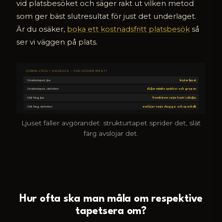
vid platsbesöket och säger rakt ut vilken metod
som ger bäst slutresultat för just det underlaget.
Är du osäker,
boka ett kostnadsfritt platsbesök
så
ser vi väggen på plats.
OJÄMN VÄGG I SIDOLJUS – VAD DÖLJER BÄST?
Strukturtapet, ljus
bryter ljuset
Strukturtapet, defekter
döljer mindre sprickor och gropar
Slät färg, ljus
framhäver varje kant i sidoljus
Slät färg, defekter
avslöjar varje skugga och spackelk
Ljuset fäller avgörandet: strukturtapet sprider det, slät
färg avslöjar det.
Hur ofta ska man måla om respektive
tapetsera om?