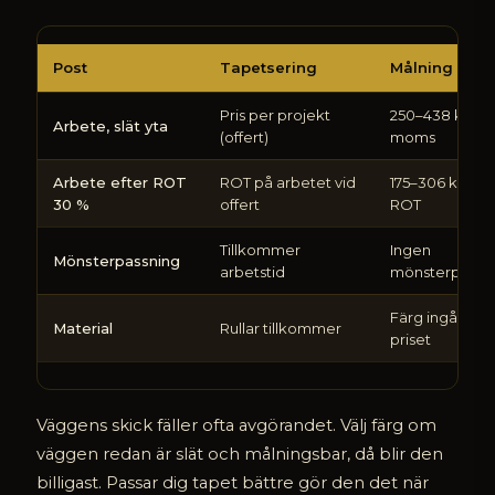
Vad
Post
Tapetsering
Målning av 
är
billigast
Pris per projekt
250–438 kr/m² 
per
Arbete, slät yta
(offert)
moms
kvadratmeter
–
Arbete efter ROT
ROT på arbetet vid
175–306 kr/m² 
måla
30 %
offert
ROT
eller
tapetsera
Tillkommer
Ingen
Mönsterpassning
arbetstid
mönsterpassn
Färg ingår i m²
Material
Rullar tillkommer
priset
Väggens skick fäller ofta avgörandet. Välj färg om
väggen redan är slät och målningsbar, då blir den
billigast. Passar dig tapet bättre gör den det när