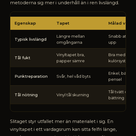
metoderna sig mer i underhåll än i ren livslängd.
Vad
Egenskap
Tapet
Målad vägg
håller
längst
Längre mellan
Snabb att frä
–
Typisk livslängd
omgångarna
upp
tapet
eller
Vinyltapet bra,
Bra med rätt
målad
Tål fukt
papper sämre
kulörsystem
vägg
Enkel, bättra
Punktreparation
Svår, hel våd byts
pensel
Tål tvätt och
Tål nötning
Vinyl tål skurning
bättring
Slitaget styr utfallet mer än materialet i sig. En
vinyltapet i ett vardagsrum kan sitta felfri länge,