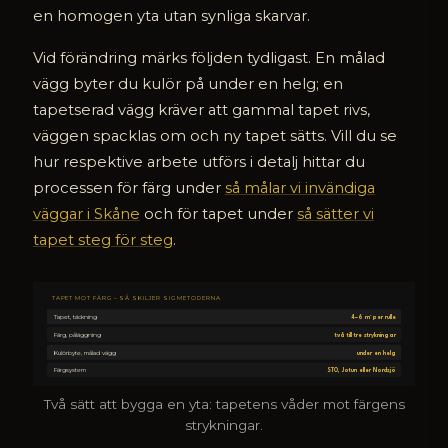
en homogen yta utan synliga skarvar.
Vid förändring märks följden tydligast. En målad
vägg byter du kulör på under en helg; en
tapetserad vägg kräver att gammal tapet rivs,
väggen spacklas om och ny tapet sätts. Vill du se
hur respektive arbete utförs i detalj hittar du
processen för färg under
så målar vi invändiga
väggar i Skåne
och för tapet under
så sätter vi
tapet steg för steg
.
TAPET MOT FÄRG – SÅ SKILJER SIG METODERNA
Tapet, täckning
4–6 m² per rulle
Färg, påläggning
två till tre strykningar
Kulörbyte, målad vägg
under en helg
Färgsystem
STO, Jotun eller Nordsjö
Två sätt att bygga en yta: tapetens våder mot färgens
strykningar.