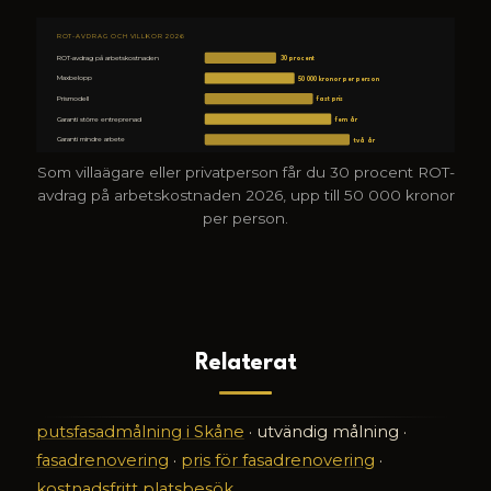
ROT-AVDRAG OCH VILLKOR 2026
ROT-avdrag på arbetskostnaden
30 procent
Maxbelopp
50 000 kronor per person
Prismodell
fast pris
Garanti större entreprenad
fem år
Garanti mindre arbete
två år
Som villaägare eller privatperson får du 30 procent ROT-
avdrag på arbetskostnaden 2026, upp till 50 000 kronor
per person.
Relaterat
putsfasadmålning i Skåne
· utvändig målning ·
fasadrenovering
·
pris för fasadrenovering
·
kostnadsfritt platsbesök