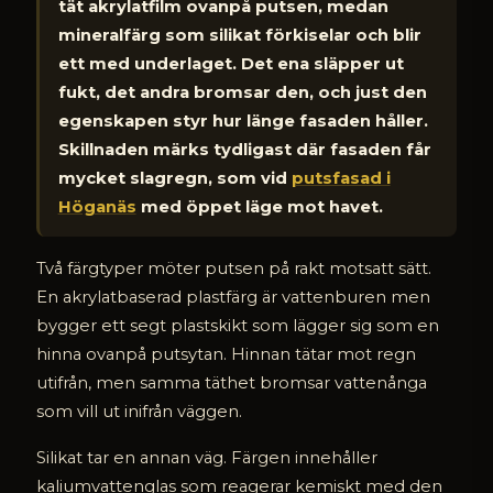
tät akrylatfilm ovanpå putsen, medan
mineralfärg som silikat förkiselar och blir
ett med underlaget. Det ena släpper ut
fukt, det andra bromsar den, och just den
egenskapen styr hur länge fasaden håller.
Skillnaden märks tydligast där fasaden får
mycket slagregn, som vid
putsfasad i
Höganäs
med öppet läge mot havet.
Två färgtyper möter putsen på rakt motsatt sätt.
En akrylatbaserad plastfärg är vattenburen men
bygger ett segt plastskikt som lägger sig som en
hinna ovanpå putsytan. Hinnan tätar mot regn
utifrån, men samma täthet bromsar vattenånga
som vill ut inifrån väggen.
Silikat tar en annan väg. Färgen innehåller
kaliumvattenglas som reagerar kemiskt med den