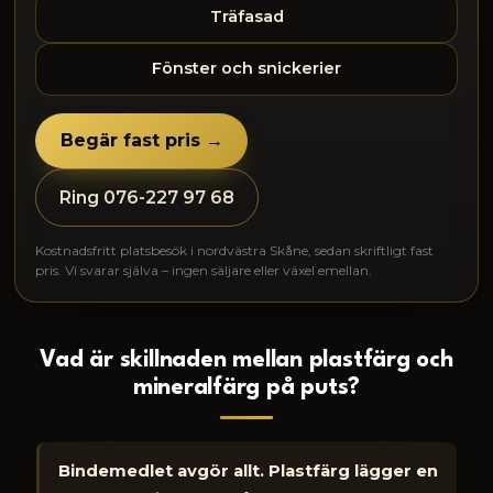
Träfasad
Fönster och snickerier
Begär fast pris →
Ring 076-227 97 68
Kostnadsfritt platsbesök i nordvästra Skåne, sedan skriftligt fast
pris. Vi svarar själva – ingen säljare eller växel emellan.
Vad är skillnaden mellan plastfärg och
mineralfärg på puts?
Bindemedlet avgör allt. Plastfärg lägger en