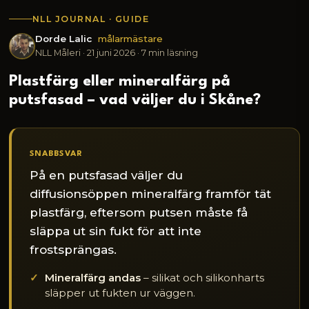
NLL JOURNAL · GUIDE
Dorde Lalic
målarmästare
NLL Måleri ·
21 juni 2026
· 7 min läsning
Plastfärg eller mineralfärg på
putsfasad – vad väljer du i Skåne?
SNABBSVAR
På en putsfasad väljer du
diffusionsöppen mineralfärg framför tät
plastfärg, eftersom putsen måste få
släppa ut sin fukt för att inte
frostsprängas.
Mineralfärg andas
– silikat och silikonharts
släpper ut fukten ur väggen.