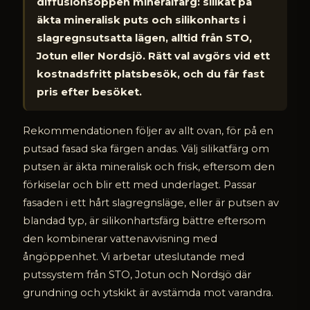
diffusionsöppen mineralfärg: silikat på
äkta mineralisk puts och silikonharts i
slagregnsutsatta lägen, alltid från STO,
Jotun eller Nordsjö. Rätt val avgörs vid ett
kostnadsfritt platsbesök, och du får fast
pris efter besöket.
Rekommendationen följer av allt ovan, för på en
putsad fasad ska färgen andas. Välj silikatfärg om
putsen är äkta mineralisk och frisk, eftersom den
förkiselar och blir ett med underlaget. Passar
fasaden i ett hårt slagregnsläge, eller är putsen av
blandad typ, är silikonhartsfärg bättre eftersom
den kombinerar vattenavvisning med
ångöppenhet. Vi arbetar uteslutande med
putssystem från STO, Jotun och Nordsjö där
grundning och ytskikt är avstämda mot varandra.