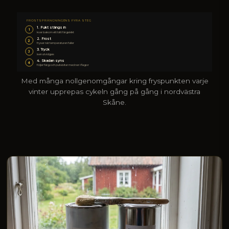
FROSTSPRÄNGNINGENS FYRA STEG
1. Fukt stängs in
1
kvar bakom ett tätt färgskikt
2. Frost
2
fryser när temperaturen faller
3. Tryck
3
isen utvidgas
4. Skadan syns
4
följer färg och putsbitar med ner i flagor
Med många nollgenomgångar kring fryspunkten varje
vinter upprepas cykeln gång på gång i nordvästra
Skåne.