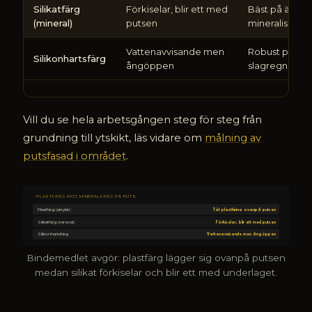
Silikatfärg
Förkiselar, blir ett med
Bäst på äkta
på
(mineral)
putsen
mineralisk put
puts
Vattenavvisande men
Robust på
Silikonhartsfärg
ångöppen
slagregnsfasa
Vill du se hela arbetsgången steg för steg från
grundning till ytskikt, läs vidare om
målning av
putsfasad i området
.
PLASTFÄRG MOT MINERALFÄRG PÅ PUTS
Plastfärg (akrylat)
Tät plasthinna ovanpå putsen
Silikatfärg (mineral)
Förkiselar, blir ett med putsen
Silikonhartsfärg
Vattenavvisande men ångöppen
Bindemedlet avgör: plastfärg lägger sig ovanpå putsen
medan silikat förkiselar och blir ett med underlaget.