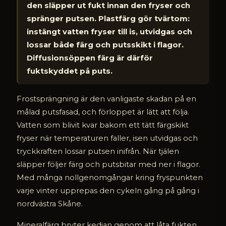
den släpper ut fukt innan den fryser och
spränger putsen. Plastfärg gör tvärtom:
instängt vatten fryser till is, utvidgas och
lossar både färg och putsskikt i flagor.
Diffusionsöppen färg är därför
fuktskyddet på puts.
Frostsprängning är den vanligaste skadan på en
målad putsfasad, och förloppet är lätt att följa.
Vatten som blivit kvar bakom ett tätt färgskikt
fryser när temperaturen faller, isen utvidgas och
tryckkraften lossar putsen inifrån. När tjälen
släpper följer färg och putsbitar med ner i flagor.
Med många nollgenomgångar kring fryspunkten
varje vinter upprepas den cykeln gång på gång i
nordvästra Skåne.
Mineralfärg bryter kedjan genom att låta fukten