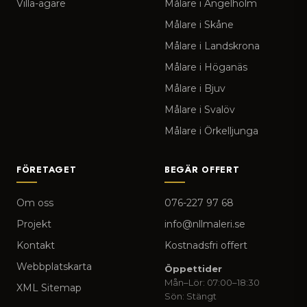
Villa-ägare
Målare i Ängelholm
Målare i Skåne
Målare i Landskrona
Målare i Höganäs
Målare i Bjuv
Målare i Svalöv
Målare i Örkelljunga
FÖRETAGET
BEGÄR OFFERT
Om oss
076-227 97 68
Projekt
info@nllmaleri.se
Kontakt
Kostnadsfri offert
Webbplatskarta
Öppettider
Mån–Lör: 07:00–18:30
XML Sitemap
Sön: Stängt