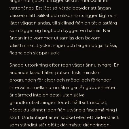
anger hur tjockt luftlager skiktet motsvarar för
vattenånga. Ett lågt sd-värde betyder att ångan
passerar lätt. Silikat och silikonharts ligger lågt och
låter väggen andas, till skillnad från en tät plastfärg
som lägger sig högt och bygger en barriär. När
ångan inte kommer ut samlas den bakom
plasthinnan, trycket stiger och färgen börjar blåsa,
flagna och släppa i sjok.
Snabb uttorkning efter regn väger ännu tyngre. En
andande fasad håller putsen frisk, minskar
grogrunden för alger och mögel och förlänger
intervallet mellan ommålningar. Ångöppenheten
är därmed inte en detalj utan själva
grundförutsättningen för ett hållbart resultat,
något du känner igen från utvändig fasadmålning i
stort. Undantaget är en sockel eller ett vädersträck
som ständigt står blött; där måste dräneringen