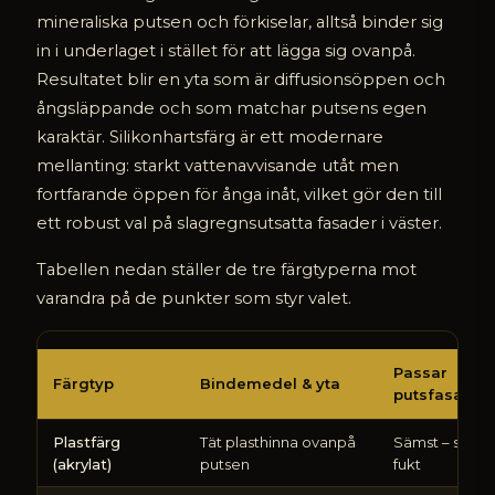
mineraliska putsen och förkiselar, alltså binder sig
in i underlaget i stället för att lägga sig ovanpå.
Resultatet blir en yta som är diffusionsöppen och
ångsläppande och som matchar putsens egen
karaktär. Silikonhartsfärg är ett modernare
mellanting: starkt vattenavvisande utåt men
fortfarande öppen för ånga inåt, vilket gör den till
ett robust val på slagregnsutsatta fasader i väster.
Tabellen nedan ställer de tre färgtyperna mot
varandra på de punkter som styr valet.
Vad
Passar
är
Färgtyp
Bindemedel & yta
putsfasad
skillnaden
mellan
Plastfärg
Tät plasthinna ovanpå
Sämst – stänge
plastfärg
(akrylat)
putsen
fukt
och
mineralfärg