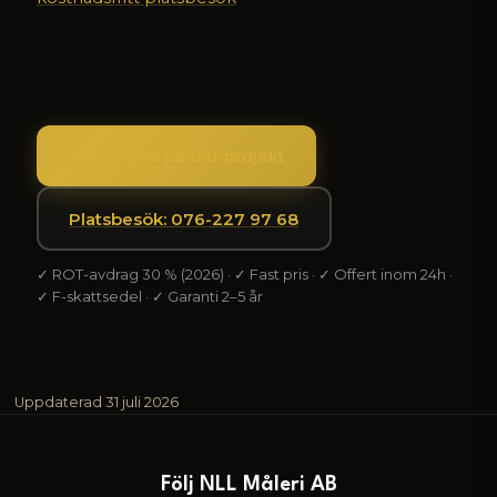
Få fast pris på ditt projekt
Platsbesök: 076-227 97 68
✓ ROT-avdrag 30 % (2026) · ✓ Fast pris · ✓ Offert inom 24h ·
✓ F-skattsedel · ✓ Garanti 2–5 år
Uppdaterad
31 juli 2026
Följ NLL Måleri AB