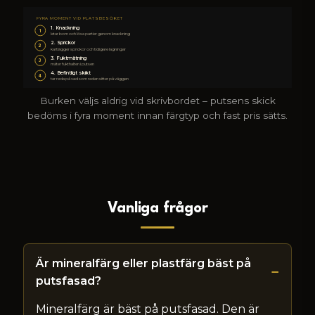
FYRA MOMENT VID PLATSBESÖKET
1. Knackning
1
letar bom och lösa partier genom knackning
2. Sprickor
2
kartlägger sprickor och tidigare lagningar
3. Fuktmätning
3
mäter fukthalten i putsen
4. Befintligt skikt
4
tar reda på vad som redan sitter på väggen
Burken väljs aldrig vid skrivbordet – putsens skick
bedöms i fyra moment innan färgtyp och fast pris sätts.
Vanliga frågor
Är mineralfärg eller plastfärg bäst på
putsfasad?
Mineralfärg är bäst på putsfasad. Den är