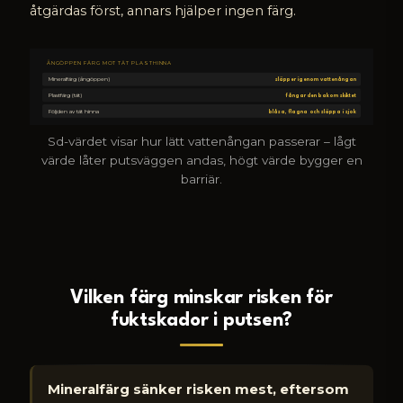
åtgärdas först, annars hjälper ingen färg.
ÅNGÖPPEN FÄRG MOT TÄT PLASTHINNA
Mineralfärg (ångöppen)
släpper igenom vattenångan
Plastfärg (tät)
fångar den bakom skiktet
Följden av tät hinna
blåsa, flagna och släppa i sjok
Sd-värdet visar hur lätt vattenångan passerar – lågt
värde låter putsväggen andas, högt värde bygger en
barriär.
Vilken färg minskar risken för
fuktskador i putsen?
Mineralfärg sänker risken mest, eftersom