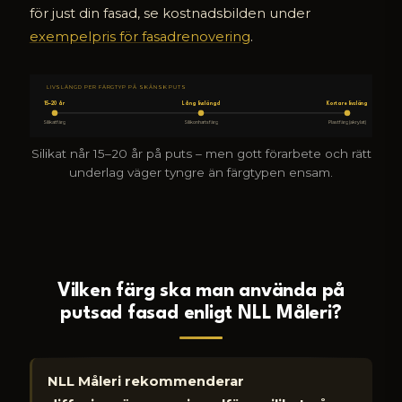
för just din fasad, se kostnadsbilden under
exempelpris för fasadrenovering
.
LIVSLÄNGD PER FÄRGTYP PÅ SKÅNSK PUTS
15–20 år
Lång livslängd
Kortare livsläng
Silikatfärg
Silikonhartsfärg
Plastfärg (akrylat)
Silikat når 15–20 år på puts – men gott förarbete och rätt
underlag väger tyngre än färgtypen ensam.
Vilken färg ska man använda på
putsad fasad enligt NLL Måleri?
NLL Måleri rekommenderar