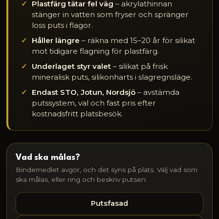
Plastfärg tätar fel väg
– akrylathinnan
stänger in vatten som fryser och spränger
loss puts i flagor.
Håller längre
– räkna med 15–20 år för silikat
mot tidigare flagning för plastfärg.
Underlaget styr valet
– silikat på frisk
mineralisk puts, silikonharts i slagregnsläge.
Endast
STO
,
Jotun
,
Nordsjö
– avstämda
putssystem, val och fast pris efter
kostnadsfritt platsbesök.
Vad ska målas?
Bindemedlet avgör, och det syns på plats. Välj vad som
ska målas, eller ring och beskriv putsen.
Putsfasad