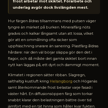
frost arbetar mot skiktet. Förarbete och
underlag avgör dock livslängden mest.
Hur färgen åldras tillsammans med putsen väger
tyngre än märket på burken. Mineralfärg nöts
gradvis och kalkar långsamt utan att lossa, vilket
gör att en ommålning ofta räcker som
uppfräschning snarare än sanering. Plastfärg åldras
hårdare: när den väl börjar släppa gör den det i
flagor, och då måste det gamla skiktet bort innan
nytt kan läggas på, ett dyrt och dammigt moment.
Klimatet i regionen sätter ribban. Slagregn,
salthaltig kustluft kring
Helsingborg
och Höganäs
samt återkommande frost belastar varje fasad i
väster hårt. En diffusionsöppen färg som torkar
snabbt klarar den belastningen bättre över tid
jämfört med en tät hinna som håller kvar fukten.