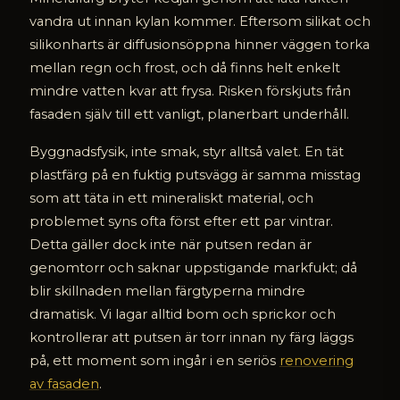
vandra ut innan kylan kommer. Eftersom silikat och
silikonharts är diffusionsöppna hinner väggen torka
mellan regn och frost, och då finns helt enkelt
mindre vatten kvar att frysa. Risken förskjuts från
fasaden själv till ett vanligt, planerbart underhåll.
Byggnadsfysik, inte smak, styr alltså valet. En tät
plastfärg på en fuktig putsvägg är samma misstag
som att täta in ett mineraliskt material, och
problemet syns ofta först efter ett par vintrar.
Detta gäller dock inte när putsen redan är
genomtorr och saknar uppstigande markfukt; då
blir skillnaden mellan färgtyperna mindre
dramatisk. Vi lagar alltid bom och sprickor och
kontrollerar att putsen är torr innan ny färg läggs
på, ett moment som ingår i en seriös
renovering
av fasaden
.