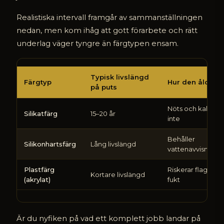
Realistiska intervall framgår av sammanställningen
nedan, men kom ihåg att gott förarbete och rätt
underlag väger tyngre än färgtypen ensam.
Vilken
Typisk livslängd
färg
Färgtyp
Hur den åldras
på puts
håller
längst
Nöts och kalkar, l
på
Silikatfärg
15–20 år
inte
en
skånsk
Behåller
putsfasad
Silikonhartsfärg
Lång livslängd
vattenavvisning 
Plastfärg
Riskerar flagning 
Kortare livslängd
(akrylat)
fukt
Är du nyfiken på vad ett komplett jobb landar på