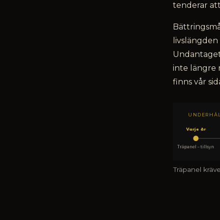
tenderar att
Bättringsmål
livslängden
Undantaget
inte längre
finns vår si
UNDERHÅL
Varje år
Träpanel – tillsyn
Träpanel kräve