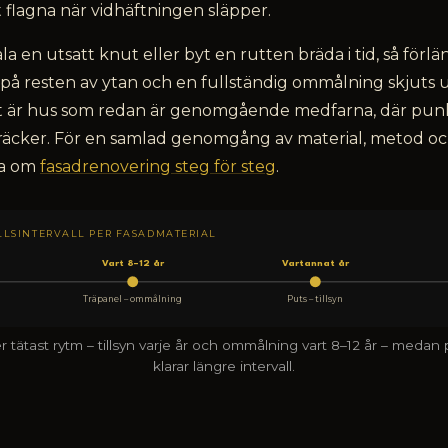
 flagna när vidhäftningen släpper.
a en utsatt knut eller byt en rutten bräda i tid, så förlä
 på resten av ytan och en fullständig ommålning skjuts 
 är hus som redan är genomgående medfarna, där punk
 räcker. För en samlad genomgång av material, metod oc
da om
fasadrenovering steg för steg
.
LSINTERVALL PER FASADMATERIAL
Vart 8–12 år
Vartannat år
Träpanel – ommålning
Puts – tillsyn
r tätast rytm – tillsyn varje år och ommålning vart 8–12 år – medan
klarar längre intervall.