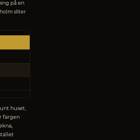
ing på en
holm sliter
runt huset,
r färgen
lekna,
tället