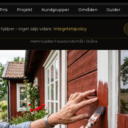
Pris
Projekt
Kundgrupper
Områden
Guider
hjälper – inget säljs vidare.
Integritetspolicy
Hem
›
Guider
›
Fasadunderhåll i Skåne