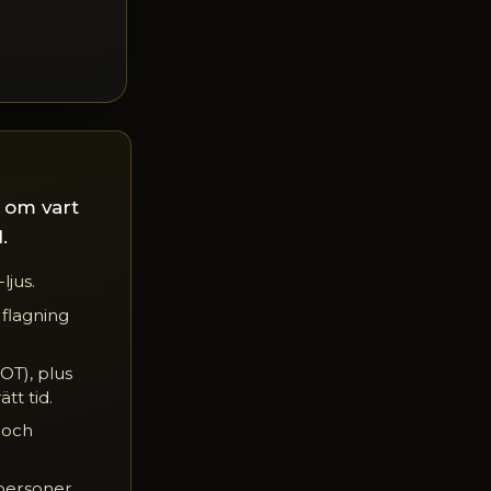
s om vart
.
ljus.
 flagning
OT), plus
tt tid.
 och
personer,