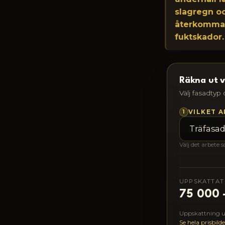
slagregn oc
återkommand
fuktskador.
Räkna ut v
Välj fasadtyp
1
VILKET 
Välj det arbete 
UPPSKATTAT
75 000 
Uppskattning uti
Se hela prisbil