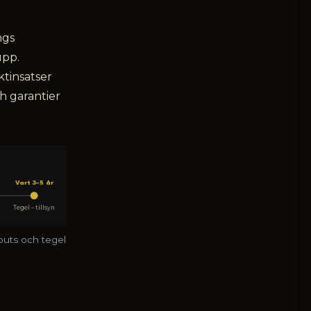
ngs
upp.
tinsatser
h garantier
Vart 3–5 år
Tegel – tillsyn
 puts och tegel