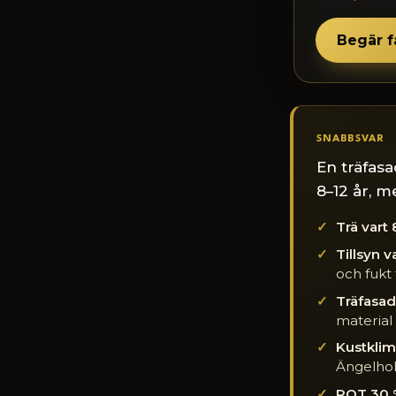
Begär f
SNABBSVAR
En träfasa
8–12 år, m
Trä vart 
Tillsyn v
och fukt t
Träfasad
material 
Kustklim
Ängelhol
ROT 30 