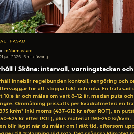
AL · FASAD
ic
målarmästare
21 juni 2026
· 6 min läsning
åll i Skåne: intervall, varningstecken oc
håll innebär regelbunden kontroll, rengöring och
tterväggar för att stoppa fukt och röta. En träfasad
t 10:e år och målas om vart 8–12 år, medan puts och 
ängre. Ommålning prissätts per kvadratmeter: en tr
875 kr/m² inkl moms (437–612 kr efter ROT), en puts
350–525 kr efter ROT), plus material 190–250 kr/kvm.
n blir lägst när du målar om i rätt tid, eftersom up
ägger till trälagning vid röta. Det skånska klimatet