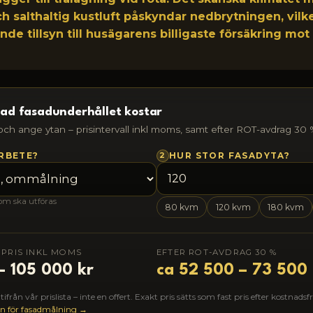
h salthaltig kustluft påskyndar nedbrytningen, vilk
e tillsyn till husägarens billigaste försäkring mot
ad fasadunderhållet kostar
 och ange ytan – prisintervall inkl moms, samt efter ROT-avdrag 30 
2
ARBETE?
HUR STOR FASADYTA?
som ska utföras
80 kvm
120 kvm
180 kvm
 PRIS INKL MOMS
EFTER ROT-AVDRAG 30 %
– 105 000 kr
ca 52 500 – 73 500 
från vår prislista – inte en offert. Exakt pris sätts som fast pris efter kostnadsfr
den för fasadmålning →