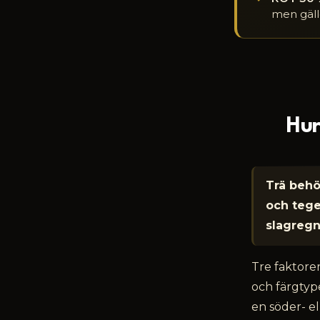
men gälle
Hur
Trä behö
och tegel
slagregn 
Tre faktorer
och färgtype
en söder- e