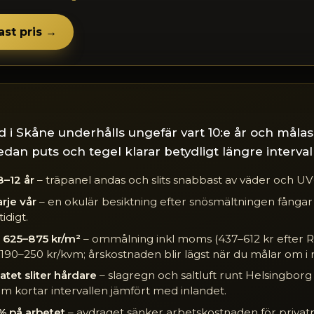
ast pris →
d i Skåne underhålls ungefär vart 10:e år och måla
edan puts och tegel klarar betydligt längre intervall
8–12 år
– träpanel andas och slits snabbast av väder och UV-
arje vår
– en okulär besiktning efter snösmältningen fångar
idigt.
 625–875 kr/m²
– ommålning inkl moms (437–612 kr efter R
190–250 kr/kvm; årskostnaden blir lägst när du målar om i rä
atet sliter hårdare
– slagregn och saltluft runt Helsingborg
m kortar intervallen jämfört med inlandet.
% på arbetet
– avdraget sänker arbetskostnaden för privat