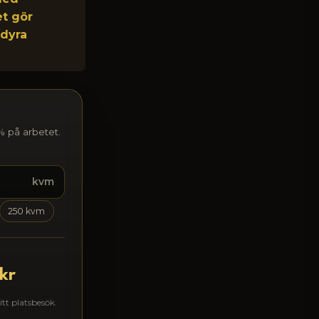
et gör
 dyra
% på arbetet.
kvm
250 kvm
kr
itt platsbesök.