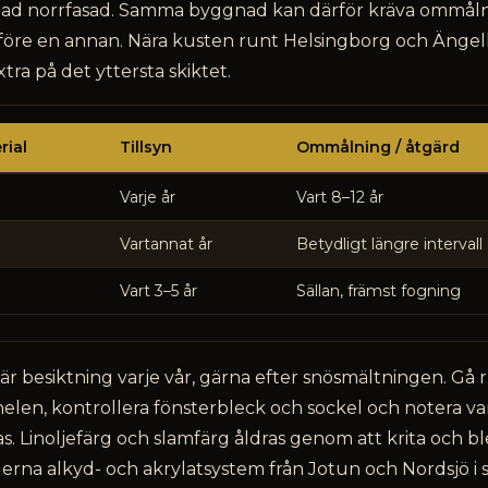
dad norrfasad. Samma byggnad kan därför kräva ommåln
år före en annan. Nära kusten runt Helsingborg och Ängel
xtra på det yttersta skiktet.
rial
Tillsyn
Ommålning / åtgärd
Varje år
Vart 8–12 år
Vartannat år
Betydligt längre intervall
Vart 3–5 år
Sällan, främst fogning
är besiktning varje vår, gärna efter snösmältningen. Gå 
elen, kontrollera fönsterbleck och sockel och notera va
s. Linoljefärg och slamfärg åldras genom att krita och b
na alkyd- och akrylatsystem från Jotun och Nordsjö i s