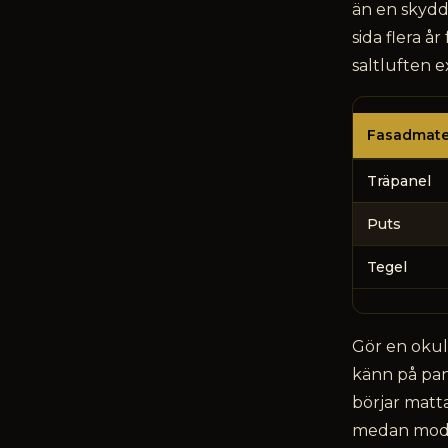
än en skyd
sida flera 
saltluften e
Fasadmate
Hur
Träpanel
ofta
behöver
Puts
en
fasad
Tegel
underhållas
Gör en okul
känn på pan
börjar matta
medan moder