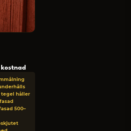
h kostnad
 ommålning
 underhålls
tegel håller
äfasad
fasad 500–
pskjutet
 med