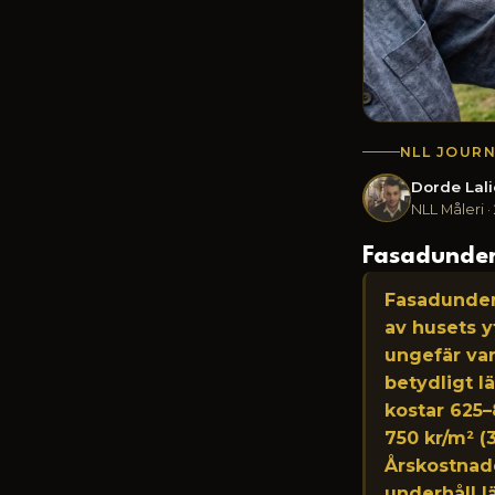
NLL JOURN
Dorde Lal
NLL Måleri ·
Fasadunderh
Fasadunder
av husets y
ungefär var
betydligt l
kostar 625–
750 kr/m² (
Årskostnade
underhåll l