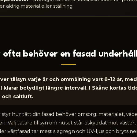
r aldrig material eller ställning.
 ofta behöver en fasad underhål
ver tillsyn varje år och ommålning vart 8–12 år, me
 klarar betydligt längre intervall. I Skåne kortas tid
och saltluft.
 styr hur tätt din fasad behöver omsorg: materialet, väd
n. Välj tätare tillsyn om huset står oskyddat mot väster
ller västfasad tar mest slagregn och UV-ljus och bryts n