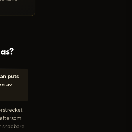
las?
dan puts
en av
erstrecket
, eftersom
er snabbare