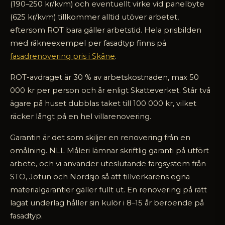
(190–250 kr/kvm) och eventuellt virke vid panelbyte
(625 kr/kvm) tillkommer alltid utöver arbetet,
eftersom ROT bara gäller arbetstid. Hela prisbilden
med räkneexempel per fasadtyp finns på
fasadrenovering pris i Skåne
.
ROT-avdraget är 30 % av arbetskostnaden, max 50
000 kr per person och år enligt Skatteverket. Står två
ägare på huset dubblas taket till 100 000 kr, vilket
räcker långt på en hel villarenovering.
Garantin är det som skiljer en renovering från en
omålning. NLL Måleri lämnar skriftlig garanti på utfört
arbete, och vi använder uteslutande färgsystem från
STO, Jotun och Nordsjö så att tillverkarens egna
materialgarantier gäller fullt ut. En renovering på rätt
lagat underlag håller sin kulör i 8–15 år beroende på
fasadtyp.