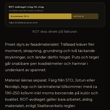
ROT-avdraget steg för steg
Så fördelas arbetskostnaden på fakturan
Du betalar 70 %
ROT 30 %
Taket: 50 000 kr per person och år
ROT dras direkt på fakturan.
Priset styrs av fasadmaterialet. Träfasad kräver fler
moment, skrapning, grundning och två täckande
strykningar, och landar därför högst. Puts och tegel
går snabbare per kvadratmeter och hamnar i
underkant av spannet.
Material räknas separat. Färg från STO, Jotun eller
Nordsjö, tejp och täckmaterial tillkommer med ca
190–250 kr/kvm inkl moms beroende på kulör och
kvalitet. ROT-avdraget gäller bara arbetet, aldrig
materialet, enligt Skatteverkets regler.