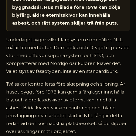
byggnadsår. Hus målade före 1978 kan dölja
blyfärg, äldre eternitskivor kan innehålla
asbest, och rätt system skiljer trä från puts.
Underlaget avgör vilket färgsystem som håller. NLL
målar trä med Jotun Demidekk och Drygolin, putsade
ytor med diffusionsöppna system och STO, och
kompletterar med Nordsjö där kulören kräver det.
Valet styrs av fasadtypen, inte av en standardburk.
Två saker kontrolleras före skrapning och slipning. Är
huset byggt före 1978 kan gamla färglager innehålla
bly, och äldre fasadskivor av eternit kan innehålla
asbest. Båda kräver varsam hantering och ibland
provtagning innan arbetet startar. NLL fångar detta
redan vid det kostnadsfria platsbesöket, så du slipper
överraskningar mitt i projektet.