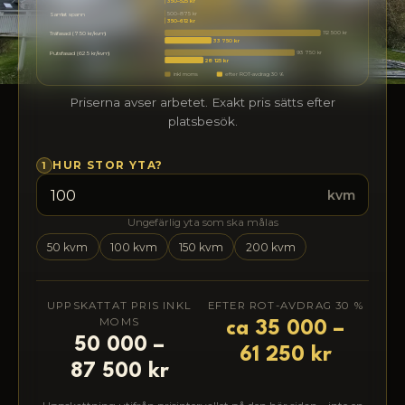
350–525 kr
500–875 kr
Samlat spann
350–612 kr
112 500 kr
Träfasad (750 kr/kvm)
33 750 kr
93 750 kr
Putsfasad (625 kr/kvm)
28 125 kr
inkl moms
efter ROT-avdrag 30 %
Priserna avser arbetet. Exakt pris sätts efter
platsbesök.
1
HUR STOR YTA?
kvm
Ungefärlig yta som ska målas
50 kvm
100 kvm
150 kvm
200 kvm
UPPSKATTAT PRIS INKL
EFTER ROT-AVDRAG 30 %
MOMS
ca 35 000 –
50 000 –
61 250 kr
87 500 kr