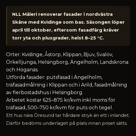
NLL Måleri renoverar fasader i nordvästra
Skåne med Kvidinge som bas. Säsongen löper
april till oktober, eftersom fasadfärg kräver
torr yta och plusgrader, helst 8–25 °C.
Orter: Kvidinge, Åstorp, Klippan, Bjuv, Svalöv,
Örkelljunga, Helsingborg, Ängelholm, Landskrona
och Höganäs.
Utförda fasader: putsfasad i Ängelholm,
träfasadmålning i Klippan och i Arild, fasadmålning
av flerbostadshus i Helsingborg.
Arbetet kostar 625–875 kr/kvm inkl moms för
träfasad, 500–750 kr/kvm för puts och tegel.
Ett hus nära Öresund tar hårdare stryk än ett i inlandet.
Därför bedöms underlaget på plats innan priset sätts.