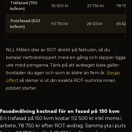
Träfasad (750
med
112 500 kr
33 750 kr
78 750 k
kr/kvm)
ROT-
avdrag
Putsfasad (625
på
93 750 kr
28 125 kr
65 625 k
kr/kvm)
fasadrenovering
NLL Måleri drar av ROT direkt på fakturan, så du
betalar nettobeloppet med en gång och slipper ligga
ute med pengarna. Tänk på att avdraget bara gäller
bostäder du äger och som är äldre än fem år.
Begär
offert
så räknar vi ut din exakta ROT-summa innan
jobbet startar.
Fasadmålning kostnad för en fasad på 150 kvm
En träfasad på 150 kvm kostar 112 500 kr inkl moms i
arbete, 78 750 kr efter ROT-avdrag. Samma yta i puts