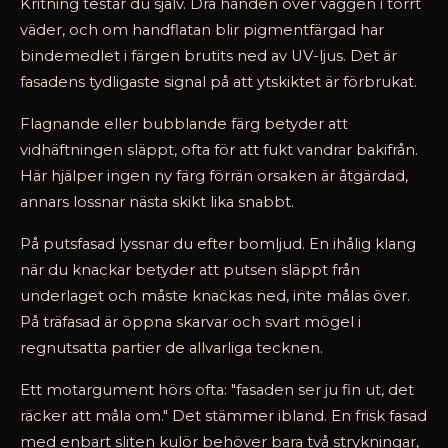
Kritning testar du själv. Dra handen över väggen i torrt
väder, och om handflatan blir pigmentfärgad har
bindemedlet i färgen brutits ned av UV-ljus. Det är
fasadens tydligaste signal på att ytskiktet är förbrukat.
Flagnande eller bubblande färg betyder att
vidhäftningen släppt, ofta för att fukt vandrar bakifrån.
Här hjälper ingen ny färg förrän orsaken är åtgärdad,
annars lossnar nästa skikt lika snabbt.
På putsfasad lyssnar du efter bomljud. En ihålig klang
när du knackar betyder att putsen släppt från
underlaget och måste knackas ned, inte målas över.
På träfasad är öppna skarvar och svart mögel i
regnutsatta partier de allvarliga tecknen.
Ett motargument hörs ofta: "fasaden ser ju fin ut, det
räcker att måla om." Det stämmer ibland. En frisk fasad
med enbart sliten kulör behöver bara två strykningar,