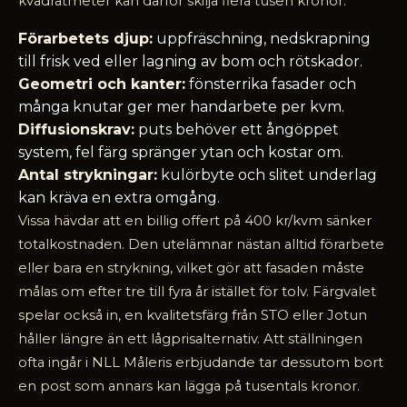
kvadratmeter kan därför skilja flera tusen kronor.
Förarbetets djup:
uppfräschning, nedskrapning
till frisk ved eller lagning av bom och rötskador.
Geometri och kanter:
fönsterrika fasader och
många knutar ger mer handarbete per kvm.
Diffusionskrav:
puts behöver ett ångöppet
system, fel färg spränger ytan och kostar om.
Antal strykningar:
kulörbyte och slitet underlag
kan kräva en extra omgång.
Vissa hävdar att en billig offert på 400 kr/kvm sänker
totalkostnaden. Den utelämnar nästan alltid förarbete
eller bara en strykning, vilket gör att fasaden måste
målas om efter tre till fyra år istället för tolv. Färgvalet
spelar också in, en kvalitetsfärg från STO eller Jotun
håller längre än ett lågprisalternativ. Att ställningen
ofta ingår i NLL Måleris erbjudande tar dessutom bort
en post som annars kan lägga på tusentals kronor.