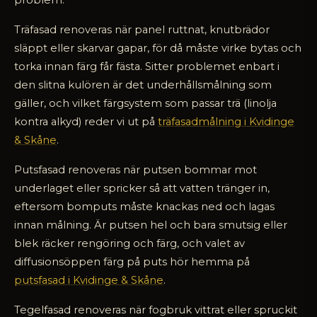
problem.
Träfasad renoveras när panel ruttnat, knutbrädor
släppt eller skarvar gapar, för då måste virke bytas och
torka innan färg får fästa. Sitter problemet enbart i
den slitna kulören är det underhållsmålning som
gäller, och vilket färgsystem som passar trä (linolja
kontra alkyd) reder vi ut på
träfasadmålning i Kvidinge
& Skåne
.
Putsfasad renoveras när putsen bommar mot
underlaget eller spricker så att vatten tränger in,
eftersom bomputs måste knackas ned och lagas
innan målning. Är putsen hel och bara smutsig eller
blek räcker rengöring och färg, och valet av
diffusionsöppen färg på puts hör hemma på
putsfasad i Kvidinge & Skåne
.
Tegelfasad renoveras när fogbruk vittrat eller spruckit