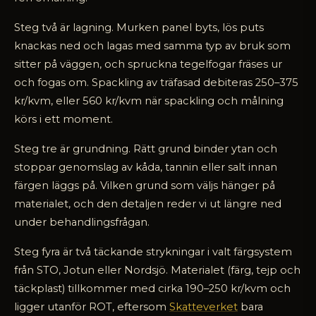
Steg två är lagning. Murken panel byts, lös puts
knackas ned och lagas med samma typ av bruk som
sitter på väggen, och spruckna tegelfogar fräses ur
och fogas om. Spackling av träfasad debiteras 250–375
kr/kvm, eller 560 kr/kvm när spackling och målning
körs i ett moment.
Steg tre är grundning. Rätt grund binder ytan och
stoppar genomslag av kåda, tannin eller salt innan
färgen läggs på. Vilken grund som väljs hänger på
materialet, och den detaljen reder vi ut längre ned
under behandlingsfrågan.
Steg fyra är två täckande strykningar i valt färgsystem
från STO, Jotun eller Nordsjö. Materialet (färg, tejp och
täckplast) tillkommer med cirka 190–250 kr/kvm och
ligger utanför ROT, eftersom
Skatteverket
bara