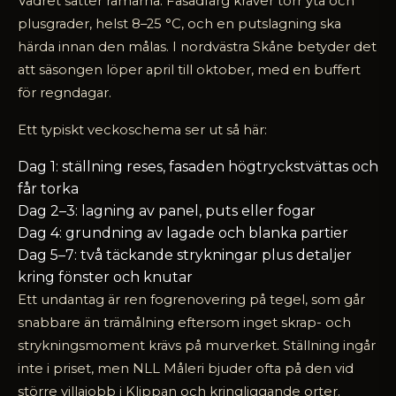
Vädret sätter ramarna. Fasadfärg kräver torr yta och
plusgrader, helst 8–25 °C, och en putslagning ska
härda innan den målas. I nordvästra Skåne betyder det
att säsongen löper april till oktober, med en buffert
för regndagar.
Ett typiskt veckoschema ser ut så här:
Dag 1: ställning reses, fasaden högtryckstvättas och
får torka
Dag 2–3: lagning av panel, puts eller fogar
Dag 4: grundning av lagade och blanka partier
Dag 5–7: två täckande strykningar plus detaljer
kring fönster och knutar
Ett undantag är ren fogrenovering på tegel, som går
snabbare än trämålning eftersom inget skrap- och
strykningsmoment krävs på murverket. Ställning ingår
inte i priset, men NLL Måleri bjuder ofta på den vid
större villajobb i Klippan och kringliggande orter.