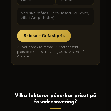
Skicka – få fast pris
✓ Svar inom 24 timmar · ✓ Kostnadsfritt
platsbesök · ✓ ROT-avdrag 30 % · ✓
4,9
★ på
Google
Vilka faktorer påverkar priset på
fasadrenovering?