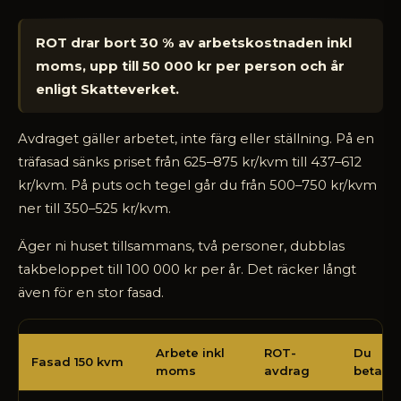
ROT drar bort 30 % av arbetskostnaden inkl
moms, upp till 50 000 kr per person och år
enligt Skatteverket.
Avdraget gäller arbetet, inte färg eller ställning. På en
träfasad sänks priset från 625–875 kr/kvm till 437–612
kr/kvm. På puts och tegel går du från 500–750 kr/kvm
ner till 350–525 kr/kvm.
Äger ni huset tillsammans, två personer, dubblas
takbeloppet till 100 000 kr per år. Det räcker långt
även för en stor fasad.
Hur
Arbete inkl
ROT-
Du
mycket
Fasad 150 kvm
moms
avdrag
betalar
sparar
du