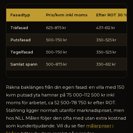
Vad
Fasadtyp
Pris/kvm inkl moms
Efter ROT 30 %
kostar
fasadrenovering
Träfasad
625–875 kr
437–612 kr
per
kvm
Putsfasad
500–750 kr
350–525 kr
2026
Tegelfasad
500–750 kr
350–525 kr
Samlat spann
500–875 kr
350–612 kr
Räkna baklänges från din egen fasad: en villa med 150
kvm putsad yta hamnar på 75 000–112 500 kr inkl
moms för arbetet, ca 52 500–78 750 kr efter ROT.
Ställning ligger normalt utanför marknadspriset, men
hos NLL Måleri följer den ofta med utan extra kostnad
som kunderbjudande. Vill du se fler
målarpriser i