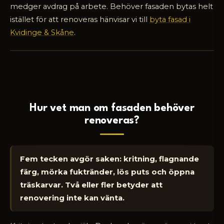
medger avdrag på arbete. Behöver fasaden bytas helt
istället för att renoveras hänvisar vi till
byta fasad i
Fasadprojekt i Stattena, Helsingborg – dra reglaget för
Kvidinge & Skåne
.
att jämföra före och efter.
FÖRE
EFTER
Hur vet man om fasaden behöver
renoveras?
Fem tecken avgör saken: kritning, flagnande
färg, mörka fuktränder, lös puts och öppna
träskarvar. Två eller fler betyder att
renovering inte kan vänta.