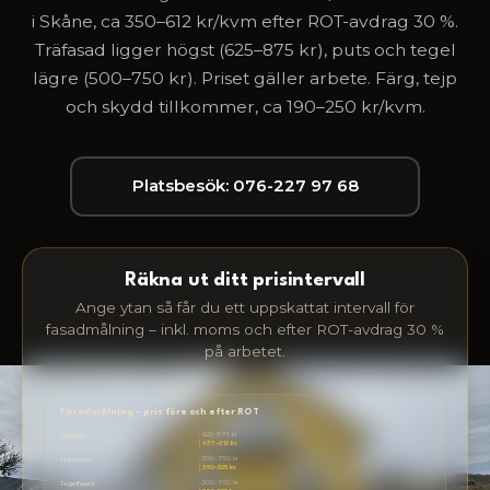
i Skåne, ca 350–612 kr/kvm efter ROT-avdrag 30 %.
Träfasad ligger högst (625–875 kr), puts och tegel
lägre (500–750 kr). Priset gäller arbete. Färg, tejp
och skydd tillkommer, ca 190–250 kr/kvm.
Platsbesök: 076-227 97 68
Räkna ut ditt prisintervall
Ange ytan så får du ett uppskattat intervall för
fasadmålning – inkl. moms och efter ROT-avdrag 30 %
på arbetet.
Fasadmålning – pris före och efter ROT
625–875 kr
Träfasad
437–612 kr
500–750 kr
Putsfasad
350–525 kr
500–750 kr
Tegelfasad