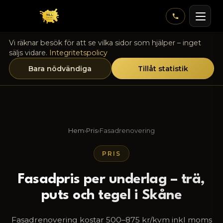
Hoppa till innehåll
Vi räknar besök för att se vilka sidor som hjälper – inget
säljs vidare.
Integritetspolicy
Bara nödvändiga
Tillåt statistik
Hem
›
Pris
›
Fasadrenovering
PRIS
Fasadpris per underlag – trä,
puts och tegel i Skåne
Fasadrenovering kostar 500–875 kr/kvm inkl moms