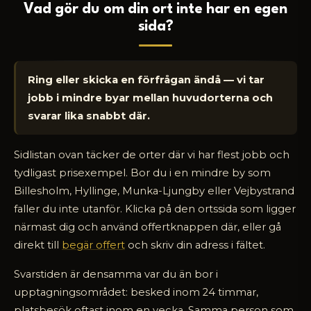
Vad gör du om din ort inte har en egen
sida?
Ring eller skicka en förfrågan ändå — vi tar
jobb i mindre byar mellan huvudorterna och
svarar lika snabbt där.
Sidlistan ovan täcker de orter där vi har flest jobb och
tydligast prisexempel. Bor du i en mindre by som
Billesholm, Hyllinge, Munka-Ljungby eller Vejbystrand
faller du inte utanför. Klicka på den ortssida som ligger
närmast dig och använd offertknappen där, eller gå
direkt till
begär offert
och skriv din adress i fältet.
Svarstiden är densamma var du än bor i
upptagningsområdet: besked inom 24 timmar,
platsbesök oftast inom en vecka. Samma person som