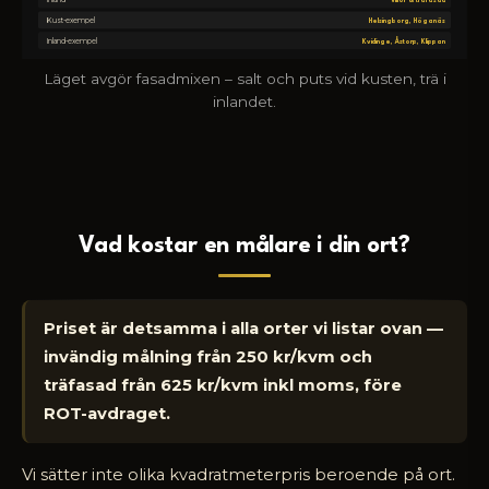
Kust-exempel
Helsingborg, Höganäs
Kvidinge, Åstorp, Klippan
Inland-exempel
Läget avgör fasadmixen – salt och puts vid kusten, trä i
inlandet.
Vad kostar en målare i din ort?
Priset är detsamma i alla orter vi listar ovan —
invändig målning från 250 kr/kvm och
träfasad från 625 kr/kvm inkl moms, före
ROT-avdraget.
Vi sätter inte olika kvadratmeterpris beroende på ort.