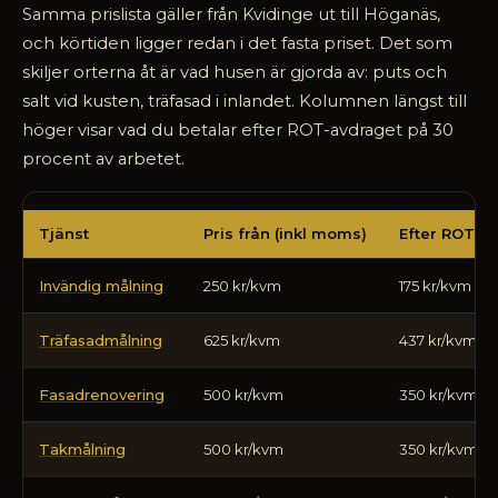
Samma prislista gäller från Kvidinge ut till Höganäs,
och körtiden ligger redan i det fasta priset. Det som
skiljer orterna åt är vad husen är gjorda av: puts och
salt vid kusten, träfasad i inlandet. Kolumnen längst till
höger visar vad du betalar efter ROT-avdraget på 30
procent av arbetet.
Vad
Tjänst
Pris från (inkl moms)
Efter ROT
kostar
en
Invändig målning
250 kr/kvm
175 kr/kvm
målare
i
nordvästra
Träfasadmålning
625 kr/kvm
437 kr/kvm
Skåne
2026
Fasadrenovering
500 kr/kvm
350 kr/kvm
Takmålning
500 kr/kvm
350 kr/kvm