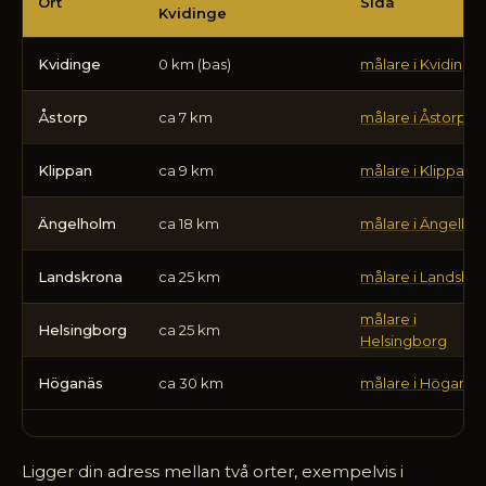
från
Ort
Sida
Kvidinge
Kvidinge
till
Kvidinge
0 km (bas)
målare i Kvidinge
våra
ortssidor
Åstorp
ca 7 km
målare i Åstorp
Klippan
ca 9 km
målare i Klippan
Ängelholm
ca 18 km
målare i Ängelho
Landskrona
ca 25 km
målare i Landskr
målare i
Helsingborg
ca 25 km
Helsingborg
Höganäs
ca 30 km
målare i Höganäs
Ligger din adress mellan två orter, exempelvis i