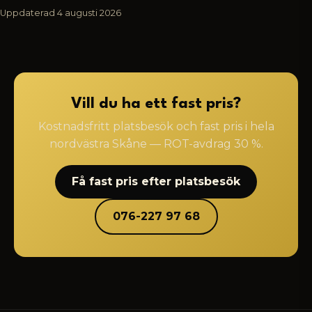
Uppdaterad
4 augusti 2026
Vill du ha ett fast pris?
Kostnadsfritt platsbesök och fast pris i hela
nordvästra Skåne — ROT-avdrag 30 %.
Få fast pris efter platsbesök
076-227 97 68