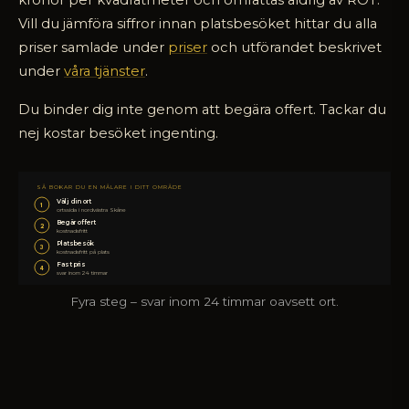
kronor per kvadratmeter och omfattas aldrig av ROT.
Vill du jämföra siffror innan platsbesöket hittar du alla
priser samlade under
priser
och utförandet beskrivet
under
våra tjänster
.
Du binder dig inte genom att begära offert. Tackar du
nej kostar besöket ingenting.
SÅ BOKAR DU EN MÅLARE I DITT OMRÅDE
Välj din ort
1
ortssida i nordvästra Skåne
Begär offert
2
kostnadsfritt
Platsbesök
3
kostnadsfritt på plats
Fast pris
4
svar inom 24 timmar
Fyra steg – svar inom 24 timmar oavsett ort.