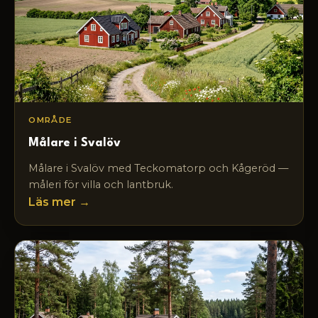
OMRÅDE
Målare i Svalöv
Målare i Svalöv med Teckomatorp och Kågeröd —
måleri för villa och lantbruk.
Läs mer →