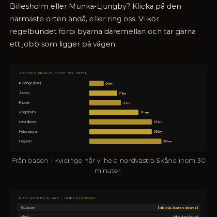
Billesholm eller Munka-Ljungby? Klicka på den
närmaste orten ändå, eller ring oss. Vi kör
regelbundet förbi byarna däremellan och tar gärna
ett jobb som ligger på vägen.
AVSTÅND FRÅN KVIDINGE TILL ORTEN
Kvidinge (bas)
0 km
Åstorp
7 km
Klippan
9 km
Ängelholm
18 km
Landskrona
25 km
Helsingborg
25 km
Höganäs
30 km
Från basen i Kvidinge når vi hela nordvästra Skåne inom 30
minuter.
KUST KONTRA INLAND – OLIKA FASADMIX
Kustorter
Salt, puts, kortare intervall
Inland
Villor & träfasad