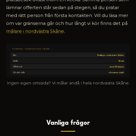
lämnar offerten står sedan på stegen, så du pratar
med rätt person från första kontakten. Vill du läsa mer
om var gränserna går och hur långt vi kör finns det på
målare i nordvästra Skåne
.
TÄCKNING I NORDVÄSTRA SKÅNE
Bas
Kvidinge, nordvästra Skåne
Radie
30 min
Offertsvar
inom 24 timmar
Ort utan sida
vi kommer ändå
Ingen egen ortssida? Vi målar ändå i hela nordvästra Skåne.
Vanliga frågor