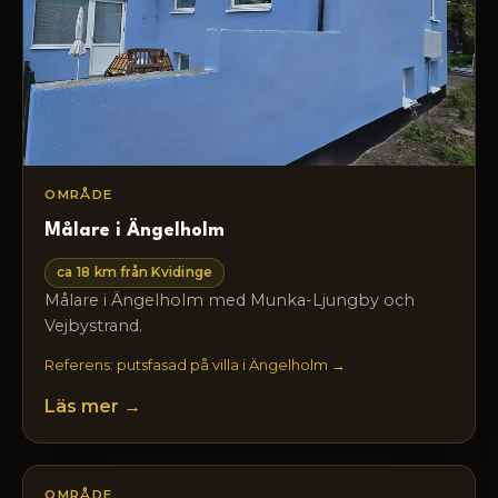
OMRÅDE
Målare i Ängelholm
ca 18 km från Kvidinge
Målare i Ängelholm med Munka-Ljungby och
Vejbystrand.
Referens: putsfasad på villa i Ängelholm →
Läs mer →
OMRÅDE