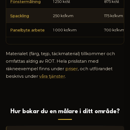
Fönstermålning
1 250 kr/st
875 kr/st
Spackling
250 kr/kvm
175 kr/kvm
Panelbyte arbete
1 000 kr/kvm
700 kr/kvm
Materialet (färg, tejp, täckmaterial) tillkommer och
omfattas aldrig av ROT. Hela prislistan med
räkneexempel finns under
priser
, och utförandet
beskrivs under
våra tjänster
.
Hur bokar du en målare i ditt område?