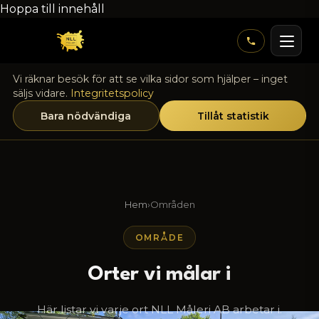
Hoppa till innehåll
Vi räknar besök för att se vilka sidor som hjälper – inget
säljs vidare.
Integritetspolicy
Bara nödvändiga
Tillåt statistik
Hem
›
Områden
OMRÅDE
Orter vi målar i
Här listar vi varje ort NLL Måleri AB arbetar i.