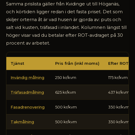
Samma prislista gäller från Kvidinge ut till Höganäs,
och körtiden ligger redan i det fasta priset. Det som
skiljer orterna åt är vad husen är gjorda av: puts och
salt vid kusten, träfasad i inlandet. Kolumnen längst till
höger visar vad du betalar efter ROT-avdraget på 30
procent av arbetet.
Vad
Tjänst
Pris från (inkl moms)
Efter ROT
kostar
en
Invändig målning
250 kr/kvm
175 kr/kvm
målare
i
nordvästra
Träfasadmålning
625 kr/kvm
437 kr/kvm
Skåne
2026
Fasadrenovering
500 kr/kvm
350 kr/kvm
Takmålning
500 kr/kvm
350 kr/kvm