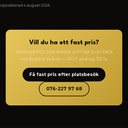
Uppdaterad
4 augusti 2026
Vill du ha ett fast pris?
Kostnadsfritt platsbesök och fast pris i hela
nordvästra Skåne — ROT-avdrag 30 %.
Få fast pris efter platsbesök
076-227 97 68