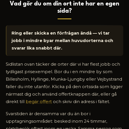
Vad gör du om din ort inte har en egen
sida?
Ring eller skicka en förfrågan ändå — vi tar
jobb i mindre byar mellan huvudorterna och
svarar lika snabbt där.
Sidlistan ovan täcker de orter där vi har flest jobb och
tydligast prisexempel. Bor du i en mindre by som
Billesholm, Hyllinge, Munka-Ljungby eller Vejbystrand
faller du inte utanför. Klicka på den ortssida som ligger
närmast dig och använd offertknappen där, eller gå
direkt till
begär offert
och skriv din adress i fältet.
Svarstiden är densamma var du än bor i
upptagningsområdet: besked inom 24 timmar,
platsbesök oftast inom en vecka. Samma person som