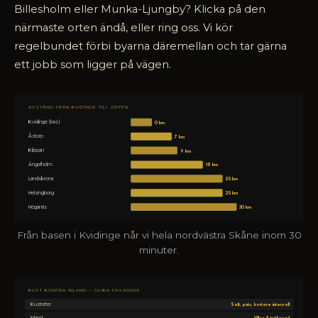
Billesholm eller Munka-Ljungby? Klicka på den
närmaste orten ändå, eller ring oss. Vi kör
regelbundet förbi byarna däremellan och tar gärna
ett jobb som ligger på vägen.
AVSTÅND FRÅN KVIDINGE TILL ORTEN
Kvidinge (bas)
0 km
Åstorp
7 km
Klippan
9 km
Ängelholm
18 km
Landskrona
25 km
Helsingborg
25 km
Höganäs
30 km
Från basen i Kvidinge når vi hela nordvästra Skåne inom 30
minuter.
KUST KONTRA INLAND – OLIKA FASADMIX
Kustorter
Salt, puts, kortare intervall
Inland
Villor & träfasad