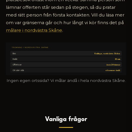
lämnar offerten står sedan på stegen, så du pratar
med rätt person från första kontakten. Vill du läsa mer
om var gränserna går och hur långt vi kör finns det på
målare i nordvästra Skåne
.
TÄCKNING I NORDVÄSTRA SKÅNE
Bas
Kvidinge, nordvästra Skåne
Radie
30 min
Offertsvar
inom 24 timmar
Ort utan sida
vi kommer ändå
Ingen egen ortssida? Vi målar ändå i hela nordvästra Skåne.
Vanliga frågor