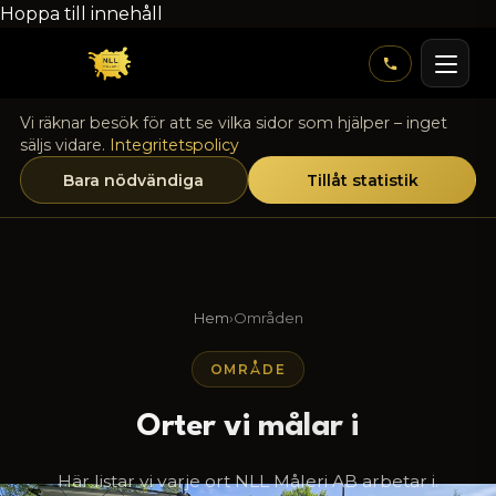
Hoppa till innehåll
Vi räknar besök för att se vilka sidor som hjälper – inget
säljs vidare.
Integritetspolicy
Bara nödvändiga
Tillåt statistik
Hem
›
Områden
OMRÅDE
Orter vi målar i
Här listar vi varje ort NLL Måleri AB arbetar i.