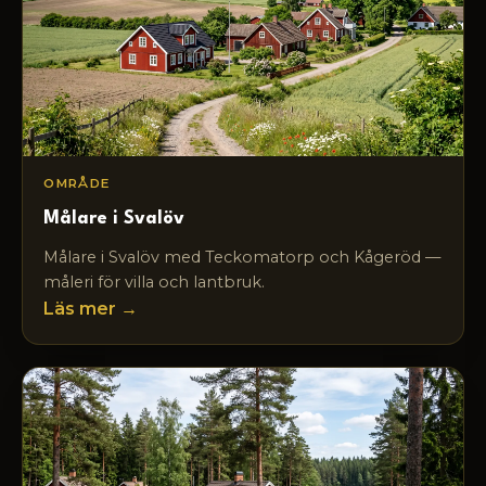
OMRÅDE
Målare i Svalöv
Målare i Svalöv med Teckomatorp och Kågeröd —
måleri för villa och lantbruk.
Läs mer →