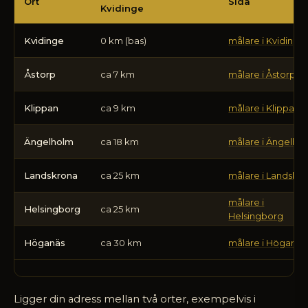
från
Ort
Sida
Kvidinge
Kvidinge
till
Kvidinge
0 km (bas)
målare i Kvidinge
våra
ortssidor
Åstorp
ca 7 km
målare i Åstorp
Klippan
ca 9 km
målare i Klippan
Ängelholm
ca 18 km
målare i Ängelho
Landskrona
ca 25 km
målare i Landskr
målare i
Helsingborg
ca 25 km
Helsingborg
Höganäs
ca 30 km
målare i Höganäs
Ligger din adress mellan två orter, exempelvis i