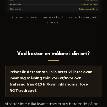
Kust-exempel
Helsingborg, Höganäs
Kvidinge, Åstorp, Klippan
Inland-exempel
Läget avgör fasadmixen – salt och puts vid kusten, trä i
inlandet.
Vad kostar en målare i din ort?
Priset är detsamma i alla orter vi listar ovan —
invändig målning från 250 kr/kvm och
träfasad från 625 kr/kvm inkl moms, före
ROT-avdraget.
Vi sätter inte olika kvadratmeterpris beroende på ort.