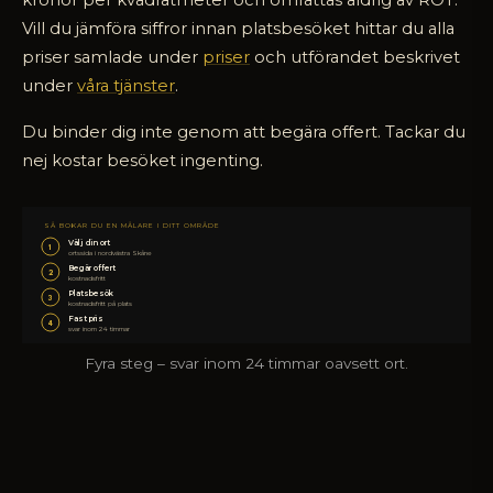
kronor per kvadratmeter och omfattas aldrig av ROT.
Vill du jämföra siffror innan platsbesöket hittar du alla
priser samlade under
priser
och utförandet beskrivet
under
våra tjänster
.
Du binder dig inte genom att begära offert. Tackar du
nej kostar besöket ingenting.
SÅ BOKAR DU EN MÅLARE I DITT OMRÅDE
Välj din ort
1
ortssida i nordvästra Skåne
Begär offert
2
kostnadsfritt
Platsbesök
3
kostnadsfritt på plats
Fast pris
4
svar inom 24 timmar
Fyra steg – svar inom 24 timmar oavsett ort.