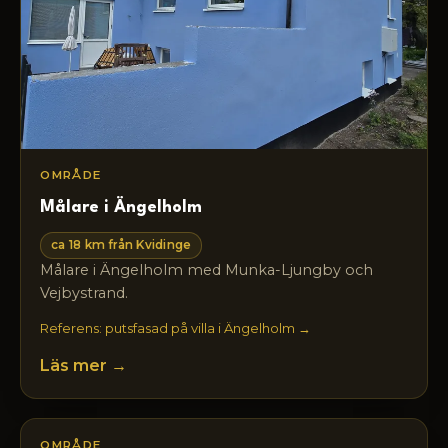
OMRÅDE
Målare i Ängelholm
ca 18 km från Kvidinge
Målare i Ängelholm med Munka-Ljungby och
Vejbystrand.
Referens: putsfasad på villa i Ängelholm →
Läs mer →
OMRÅDE