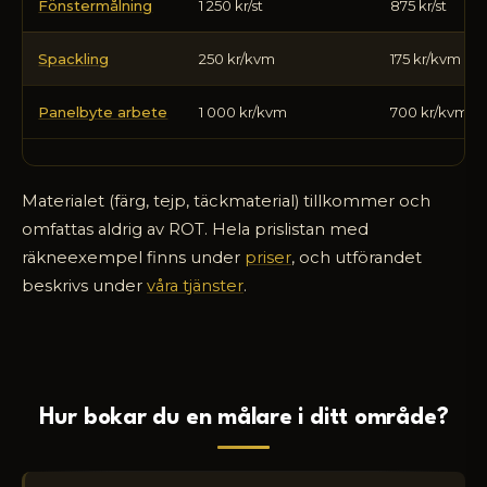
Fönstermålning
1 250 kr/st
875 kr/st
Spackling
250 kr/kvm
175 kr/kvm
Panelbyte arbete
1 000 kr/kvm
700 kr/kvm
Materialet (färg, tejp, täckmaterial) tillkommer och
omfattas aldrig av ROT. Hela prislistan med
räkneexempel finns under
priser
, och utförandet
beskrivs under
våra tjänster
.
Hur bokar du en målare i ditt område?